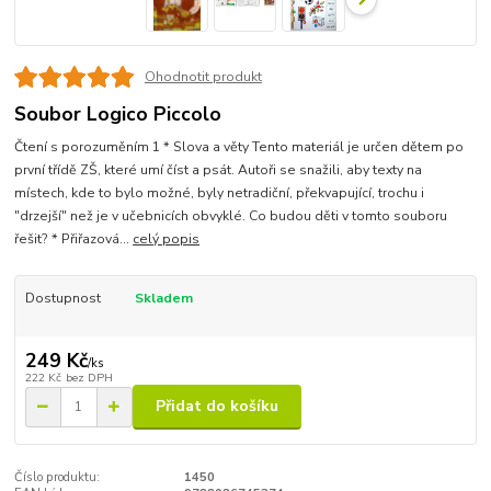
Ohodnotit produkt
Soubor Logico Piccolo
Čtení s porozuměním 1 * Slova a věty Tento materiál je určen dětem po
první třídě ZŠ, které umí číst a psát. Autoři se snažili, aby texty na
místech, kde to bylo možné, byly netradiční, překvapující, trochu i
"drzejší" než je v učebnicích obvyklé. Co budou děti v tomto souboru
řešit? * Přiřazová...
celý popis
Dostupnost
Skladem
249 Kč
/
ks
222 Kč
bez DPH
Přidat do košíku
Číslo produktu:
1450