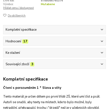
EAN kód:
9788086745374
Výrobce:
Mutabene
Hlídat cenu / dostupnost
Do oblíbených
Kompletní specifikace
Hodnocení
17
Ke stažení
Související zboží
3
Kompletní specifikace
Čtení s porozuměním 1 * Slova a věty
Tento materiál je určen dětem po první třídě ZŠ, které umí číst a psát.
Autoři se snažili, aby texty na místech, kde to bylo možné, byly
netradiční, překvapující, trochu i "drzejší" než je v učebnicích obvyklé.