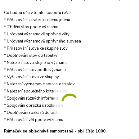
Co budou děti v tomto souboru řešit?
* Přiřazování zkratek k celému jménu
* Třídění slov podle významu
* Určování významově správné věty
* Určování významově správného slovesa
* Přiřazování slova ke skupině slov
* Doplňování slov do tabulky
* Nalezení slova stejného významu
* Přiřazování slov podle významu
* Vyřazování slova ze skupiny
* Nalezení významové souvislosti slov
* Nalezení společného kritéria slov
* Spojování různých informací
* Spojování obrázku s rozkazem
* Doplňování rozkazů do textu
* Přiřazování vět podle významu
Rámeček se objednává samostatně - obj. číslo 1000.