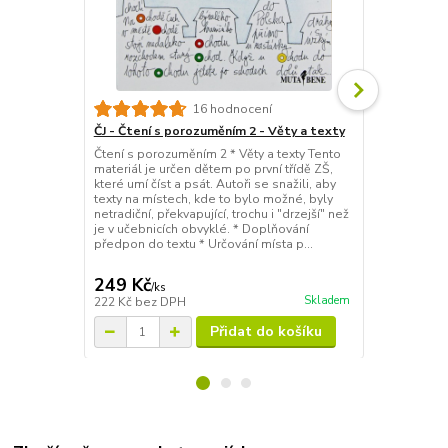
16 hodnocení
ČJ - Čtení s porozuměním 2 - Věty a texty
ČJ - Čtení s
rozbor
Čtení s porozuměním 2 * Věty a texty Tento
materiál je určen dětem po první třídě ZŠ,
Čtení s poro
které umí číst a psát. Autoři se snažili, aby
Tento materi
texty na místech, kde to bylo možné, byly
ZŠ, které umí
netradiční, překvapující, trochu i "drzejší" než
aby texty na
je v učebnicích obvyklé. * Doplňování
byly netradičn
předpon do textu * Určování místa p...
než je v učeb
obrázků k te
249 Kč
249 Kč
/
ks
/
ks
Skladem
222 Kč
bez DPH
222 Kč
bez 
Přidat do košíku