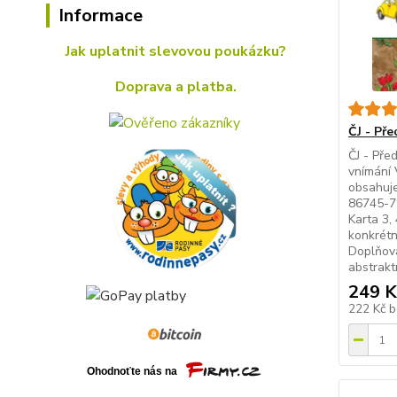
Informace
Jak uplatnit slevovou poukázku?
Doprava a platba.
ČJ - Př
ČJ - Pře
vnímání 
obsahuje
86745-79
Karta 3,
konkrétn
Doplňová
abstrakt
249 K
222 Kč
b