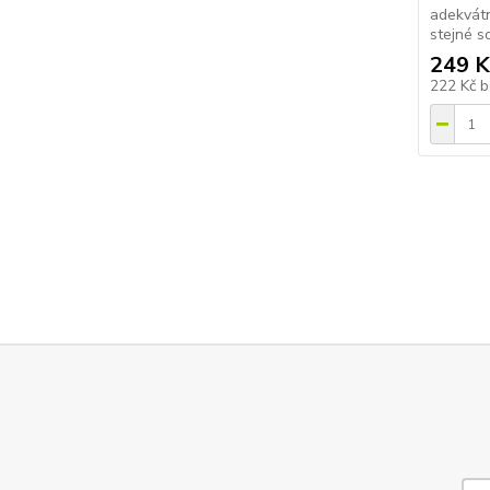
adekvátn
stejné s
249 K
222 Kč
b