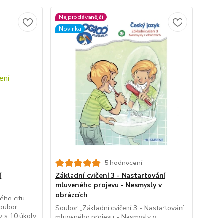
Nejprodávanější
Novinka
5 hodnocení
í
Základní cvičení 3 - Nastartování
mluveného projevu - Nesmysly v
obrázcích
vého citu
Soubor
Soubor „Základní cvičení 3 - Nastartování
y s 10 úkoly.
mluveného projevu - Nesmysly v