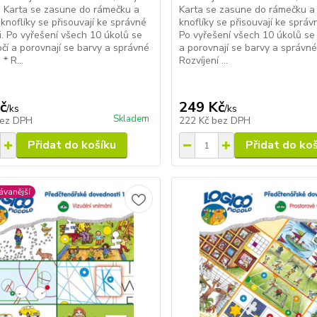
. Karta se zasune do rámečku a
Karta se zasune do rámečku a
knoflíky se přisouvají ke správné
knoflíky se přisouvají ke správ
. Po vyřešení všech 10 úkolů se
Po vyřešení všech 10 úkolů se 
očí a porovnají se barvy a správné
a porovnají se barvy a správné
* R...
Rozvíjení ...
č
249 Kč
/
ks
/
ks
Skladem
ez DPH
222 Kč
bez DPH
Přidat do košíku
Přidat do ko
ávanější