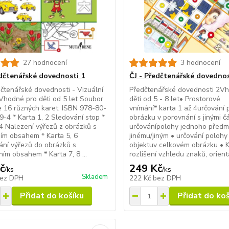
27 hodnocení
3 hodnocení
edčtenářské dovednosti 1
ČJ - Předčtenářské dovednos
dčtenářské dovednosti - Vizuální
Předčtenářské dovednosti 2V
Vhodné pro děti od 5 let Soubor
děti od 5 - 8 let• Prostorové
 16 různých karet. ISBN 978-80-
vnímání* karta 1 až 4určování 
-4 * Karta 1, 2 Sledování stop *
obrázku v porovnání s jinými č
 4 Nalezení výřezů z obrázků s
určovánípolohy jednoho předm
ím obsahem * Karta 5, 6
jinému/jiným • určování poloh
ní výřezů do obrázků s
objektuv celkovém obrázku • 
ním obsahem * Karta 7, 8 ...
rozlišení vzhledu znaků, orienta
č
249 Kč
/
ks
/
ks
Skladem
ez DPH
222 Kč
bez DPH
Přidat do košíku
Přidat do ko