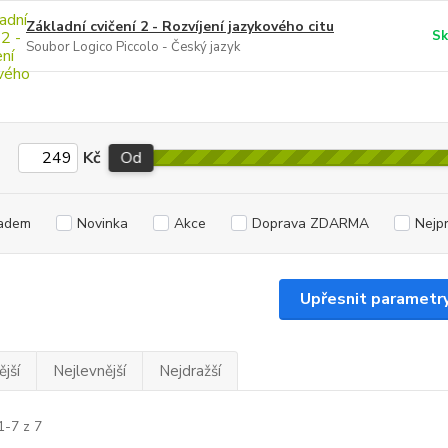
Základní cvičení 2 - Rozvíjení jazykového citu
Sk
Soubor Logico Piccolo - Český jazyk
Kč
Od
adem
Novinka
Akce
Doprava ZDARMA
Nejp
Upřesnit parametr
jší
Nejlevnější
Nejdražší
1-7 z 7