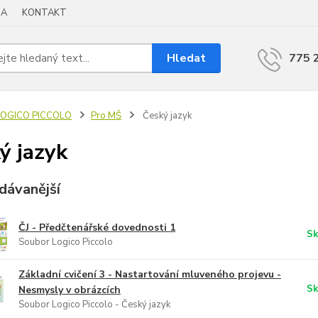
BA
KONTAKT
Hledat
775 
LOGICO PICCOLO
Pro MŠ
Český jazyk
ý jazyk
dávanější
ČJ - Předčtenářské dovednosti 1
Sk
Soubor Logico Piccolo
Základní cvičení 3 - Nastartování mluveného projevu -
Sk
Nesmysly v obrázcích
Soubor Logico Piccolo - Český jazyk