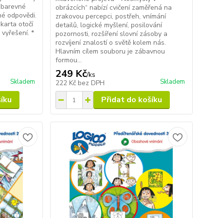
 barevné
obrázcích“ nabízí cvičení zaměřená na
né odpovědi.
zrakovou percepci, postřeh, vnímání
karta otočí
detailů, logické myšlení, posilování
 vyřešení. *
pozornosti, rozšíření slovní zásoby a
rozvíjení znalostí o světě kolem nás.
Hlavním cílem souboru je zábavnou
formou...
249 Kč
/
ks
Skladem
Skladem
222 Kč
bez DPH
šíku
Přidat do košíku