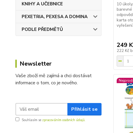
KNIHY A UČEBNICE
10 úkoly
barevné 
odpovědi
PEXETRIA, PEXESA A DOMINA
karta ot
vyřešení. 
PODLE PŘEDMĚTŮ
249 K
222 Kč
b
Newsletter
Vaše zboží mě zajímá a chci dostávat
Nejprod
informace o tom, co je nového.
Přihlásit se
Souhlasím se
zpracováním osobních údajů.