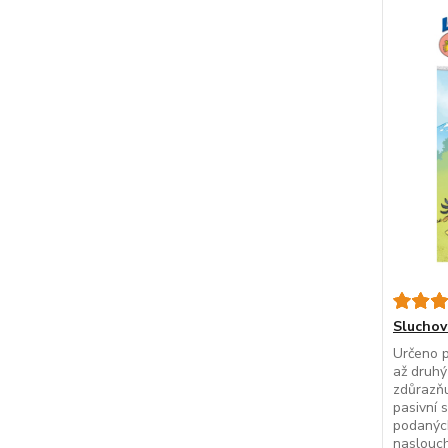
Sluchov
Určeno p
až druhý
zdůrazňu
pasivní s
podaných
naslouc