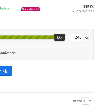
249 Kč
ladem
Nejprodávanější
222 Kč bez DPH
Do
Kč
rodávanější
y
strana
z 1