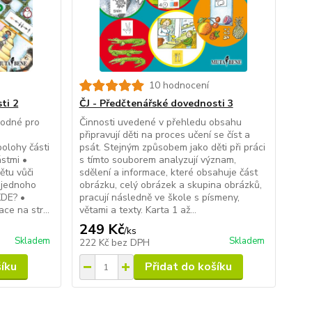
10 hodnocení
ti 2
ČJ - Předčtenářské dovednosti 3
hodné pro
Činnosti uvedené v přehledu obsahu
připravují děti na proces učení se číst a
polohy části
psát. Stejným způsobem jako děti při práci
ástmi •
s tímto souborem analyzují význam,
ětu vůči
sdělení a informace, které obsahuje část
y jednoho
obrázku, celý obrázek a skupina obrázků,
KDE? •
pracují následně ve škole s písmeny,
ce na str...
větami a texty. Karta 1 až...
249 Kč
/
ks
Skladem
Skladem
222 Kč
bez DPH
šíku
Přidat do košíku