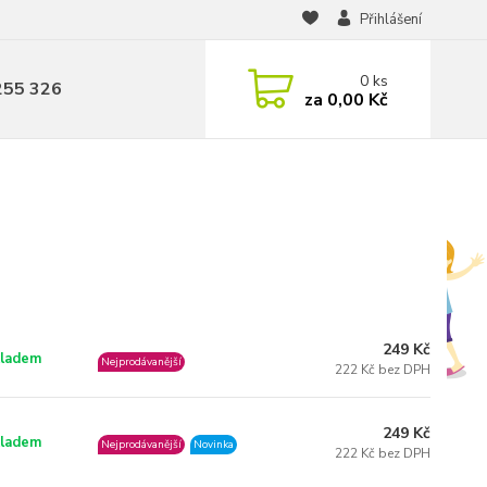
Přihlášení
0
ks
255 326
za
0,00 Kč
249 Kč
ladem
Nejprodávanější
222 Kč bez DPH
249 Kč
ladem
Nejprodávanější
Novinka
222 Kč bez DPH