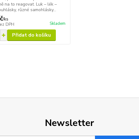
ě na to reagovat. Luk – lék –
ouhlásky, různé samohlásky...
č
/
ks
Skladem
ez DPH
Přidat do košíku
Newsletter