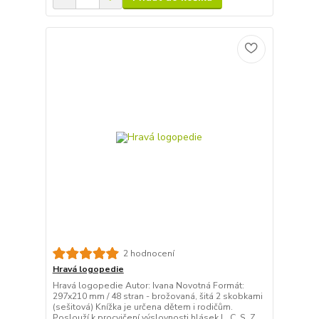
2 hodnocení
Hravá logopedie
Hravá logopedie Autor: Ivana Novotná Formát:
297x210 mm / 48 stran - brožovaná, šitá 2 skobkami
(sešitová) Knížka je určena dětem i rodičům.
Poslouží k procvičení výslovnosti hlásek L, C, S, Z,