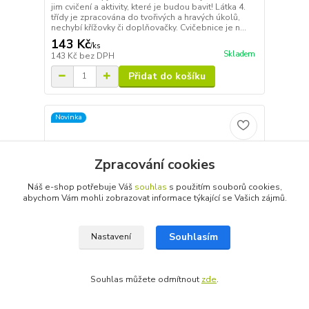
jim cvičení a aktivity, které je budou bavit! Látka 4.
třídy je zpracována do tvořivých a hravých úkolů,
nechybí křížovky či doplňovačky. Cvičebnice je n...
143 Kč
/
ks
Skladem
143 Kč
bez DPH
Přidat do košíku
Novinka
Zpracování cookies
Náš e-shop potřebuje Váš
souhlas
s použitím souborů cookies,
abychom Vám mohli zobrazovat informace týkající se Vašich zájmů.
Souhlasím
Nastavení
Souhlas můžete odmítnout
zde
.