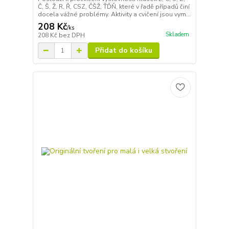
Č, Š, Ž, R, Ř, CSZ, ČŠŽ, ŤĎŇ, které v řadě případů činí
docela vážné problémy. Aktivity a cvičení jsou vym...
208 Kč
/
ks
Skladem
208 Kč
bez DPH
Přidat do košíku