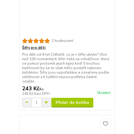
2 hodnocení
Šifry pro děti
Pro děti od 8 let Odhalíš, co je v šifře ukryto? Více
než 100 rozmanitých šifer čeká na odvážlivce, který
se pokusí prolomit jejich tajný kód! S trochou
trpělivosti by se to však mělo podařit nakonec
každému. Šifry jsou uspořádány a označeny podle
obtížnosti a k luštění nejsou potřeba žádné
zvláštn...
243 Kč
/
ks
Skladem
243 Kč
bez DPH
Přidat do košíku