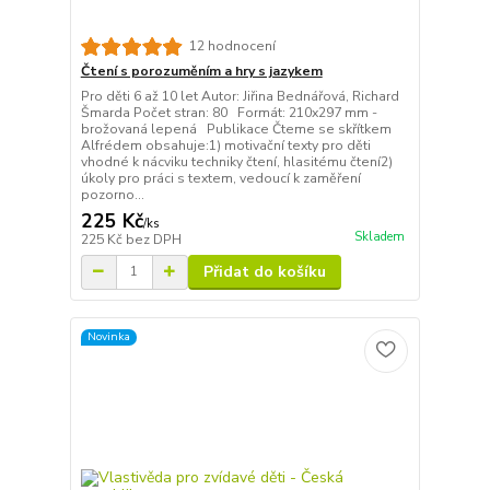
12 hodnocení
Čtení s porozuměním a hry s jazykem
Pro děti 6 až 10 let Autor: Jiřina Bednářová, Richard
Šmarda Počet stran: 80 Formát: 210x297 mm -
brožovaná lepená Publikace Čteme se skřítkem
Alfrédem obsahuje:1) motivační texty pro děti
vhodné k nácviku techniky čtení, hlasitému čtení2)
úkoly pro práci s textem, vedoucí k zaměření
pozorno...
225 Kč
/
ks
Skladem
225 Kč
bez DPH
Přidat do košíku
Novinka