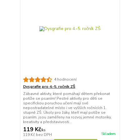
4 hodnocení
Dysgrafie pro 4.-5. ročník ZŠ
Zábavné aktivty, které pomáhají dětem překonat
potíže se psaním! Pestré aktivity pro děti se
specifickou poruchou učení mají své
nepostradatelné místo i ve vyšších ročnících 1.
stupně ZŠ. Úkoly pro žáky, kteří mají potíže se
psaním, jsou zaměřeny na rozvoj jemné motoriky,
kreativity a představivosti...
119 Kč
/
ks
Skladem
119 Kč
bez DPH