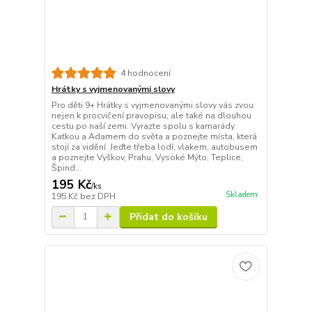
4 hodnocení
Hrátky s vyjmenovanými slovy
Pro děti 9+ Hrátky s vyjmenovanými slovy vás zvou
nejen k procvičení pravopisu, ale také na dlouhou
cestu po naší zemi. Vyrazte spolu s kamarády
Katkou a Adamem do světa a poznejte místa, která
stojí za vidění. Jeďte třeba lodí, vlakem, autobusem
a poznejte Vyškov, Prahu, Vysoké Mýto, Teplice,
Špind...
195 Kč
/
ks
Skladem
195 Kč
bez DPH
Přidat do košíku