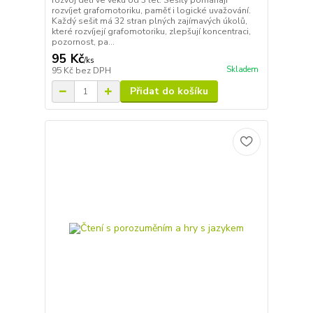
rozvoj dětí ve věku od 3 let. Sešity pomáhají
rozvíjet grafomotoriku, paměť i logické uvažování.
Každý sešit má 32 stran plných zajímavých úkolů,
které rozvíjejí grafomotoriku, zlepšují koncentraci,
pozornost, pa...
95 Kč
/
ks
Skladem
95 Kč
bez DPH
Přidat do košíku