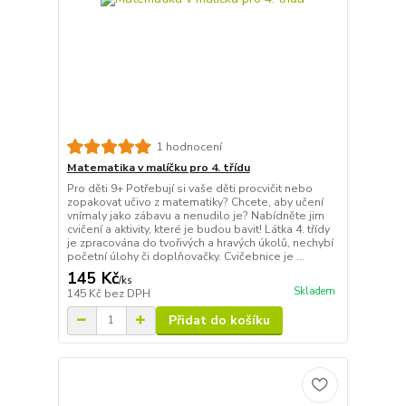
1 hodnocení
Matematika v malíčku pro 4. třídu
Pro děti 9+ Potřebují si vaše děti procvičit nebo
zopakovat učivo z matematiky? Chcete, aby učení
vnímaly jako zábavu a nenudilo je? Nabídněte jim
cvičení a aktivity, které je budou bavit! Látka 4. třídy
je zpracována do tvořivých a hravých úkolů, nechybí
početní úlohy či doplňovačky. Cvičebnice je ...
145 Kč
/
ks
Skladem
145 Kč
bez DPH
Přidat do košíku