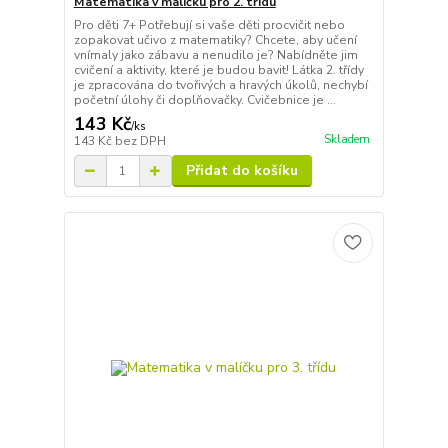
Matematika v malíčku pro 2. třídu
Pro děti 7+ Potřebují si vaše děti procvičit nebo
zopakovat učivo z matematiky? Chcete, aby učení
vnímaly jako zábavu a nenudilo je? Nabídněte jim
cvičení a aktivity, které je budou bavit! Látka 2. třídy
je zpracována do tvořivých a hravých úkolů, nechybí
početní úlohy či doplňovačky. Cvičebnice je ...
143 Kč
/
ks
Skladem
143 Kč
bez DPH
Přidat do košíku