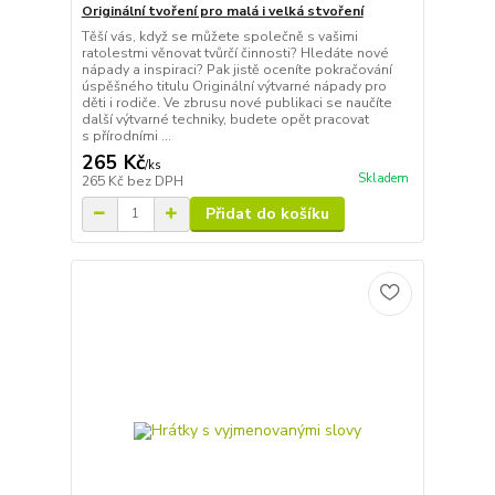
Originální tvoření pro malá i velká stvoření
Těší vás, když se můžete společně s vašimi
ratolestmi věnovat tvůrčí činnosti? Hledáte nové
nápady a inspiraci? Pak jistě oceníte pokračování
úspěšného titulu Originální výtvarné nápady pro
děti i rodiče. Ve zbrusu nové publikaci se naučíte
další výtvarné techniky, budete opět pracovat
s přírodními ...
265 Kč
/
ks
Skladem
265 Kč
bez DPH
Přidat do košíku