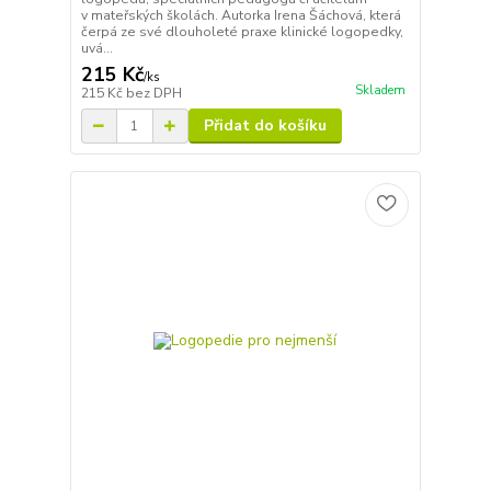
v mateřských školách. Autorka Irena Šáchová, která
čerpá ze své dlouholeté praxe klinické logopedky,
uvá...
215 Kč
/
ks
Skladem
215 Kč
bez DPH
Přidat do košíku