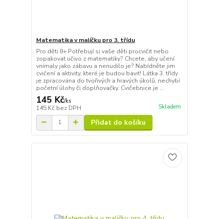
Matematika v malíčku pro 3. třídu
Pro děti 8+ Potřebují si vaše děti procvičit nebo
zopakovat učivo z matematiky? Chcete, aby učení
vnímaly jako zábavu a nenudilo je? Nabídněte jim
cvičení a aktivity, které je budou bavit! Látka 3. třídy
je zpracována do tvořivých a hravých úkolů, nechybí
početní úlohy či doplňovačky. Cvičebnice je ...
145 Kč
/
ks
Skladem
145 Kč
bez DPH
Přidat do košíku