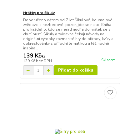
Hrátky pro šikuly
Doporučeno dětem od 7 let Šikulové, koumalové,
zvědavci a nezbedové, pozor, jde se na to! Kniha
pro každého, kdo se nerad nudí a do hrátek se s
chutí pustí! Šikuly a zvídavce čekají návody na
originální výrobky, rozmanité hry do přírody, kvízy a
dokreslovánky s přírodní tematikou a též hodně
inspira...
139 Kč
/
ks
Skladem
139 Kč
bez DPH
Přidat do košíku