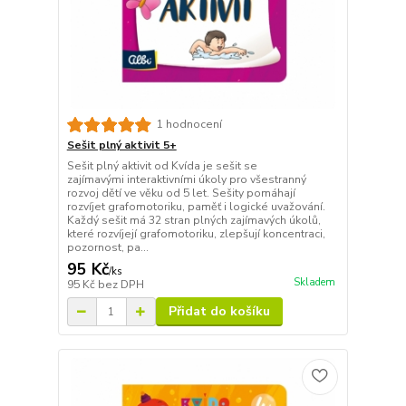
1 hodnocení
Sešit plný aktivit 5+
Sešit plný aktivit od Kvída je sešit se
zajímavými interaktivními úkoly pro všestranný
rozvoj dětí ve věku od 5 let. Sešity pomáhají
rozvíjet grafomotoriku, paměť i logické uvažování.
Každý sešit má 32 stran plných zajímavých úkolů,
které rozvíjejí grafomotoriku, zlepšují koncentraci,
pozornost, pa...
95 Kč
/
ks
Skladem
95 Kč
bez DPH
Přidat do košíku