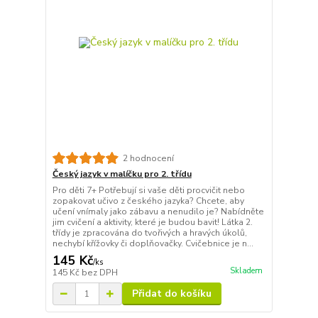
2 hodnocení
Český jazyk v malíčku pro 2. třídu
Pro děti 7+ Potřebují si vaše děti procvičit nebo
zopakovat učivo z českého jazyka? Chcete, aby
učení vnímaly jako zábavu a nenudilo je? Nabídněte
jim cvičení a aktivity, které je budou bavit! Látka 2.
třídy je zpracována do tvořivých a hravých úkolů,
nechybí křížovky či doplňovačky. Cvičebnice je n...
145 Kč
/
ks
Skladem
145 Kč
bez DPH
Přidat do košíku