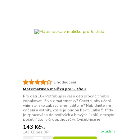
1 hodnocení
Matematika v malíčku pro 5. třídu
Pro děti 10+ Potřebují si vaše děti procvičit nebo
zopakovat učivo z matematiky? Chcete, aby učení
vnímaly jako zábavu a nenudilo je? Nabídněte jim
cvičení a aktivity, které je budou bavit! Látka 5. třídy
je zpracována do tvořivých a hravých úkolů, nechybí
početní úlohy či doplňovačky. Cvičebnice je...
143 Kč
/
ks
Skladem
143 Kč
bez DPH