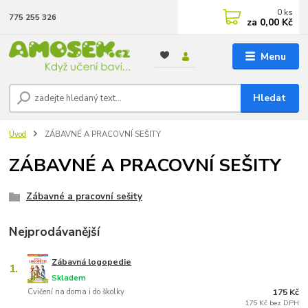
0
ks
775 255 326
za
0,00 Kč
Menu
Hledat
Úvod
ZÁBAVNÉ A PRACOVNÍ SEŠITY
ZÁBAVNÉ A PRACOVNÍ SEŠITY
Zábavné a pracovní sešity
Nejprodávanější
Zábavná logopedie
1.
Skladem
Cvičení na doma i do školky
175 Kč
175 Kč bez DPH