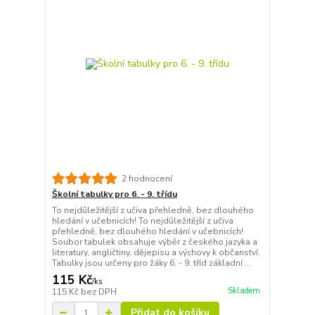
2 hodnocení
Školní tabulky pro 6. - 9. třídu
To nejdůležitější z učiva přehledně, bez dlouhého
hledání v učebnicích! To nejdůležitější z učiva
přehledně, bez dlouhého hledání v učebnicích!
Soubor tabulek obsahuje výběr z českého jazyka a
literatury, angličtiny, dějepisu a výchovy k občanství.
Tabulky jsou určeny pro žáky 6. - 9. tříd základní ...
115 Kč
/
ks
Skladem
115 Kč
bez DPH
Přidat do košíku