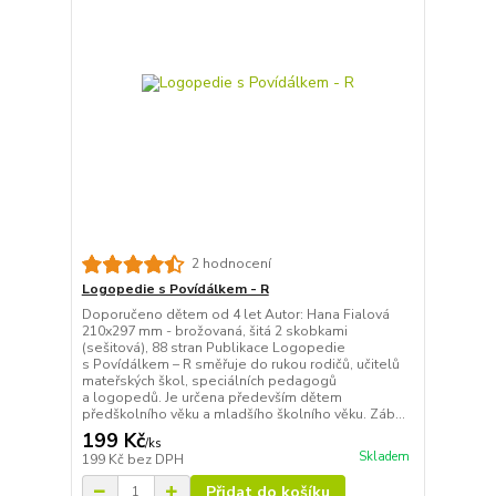
2 hodnocení
Logopedie s Povídálkem - R
Doporučeno dětem od 4 let Autor: Hana Fialová
210x297 mm - brožovaná, šitá 2 skobkami
(sešitová), 88 stran Publikace Logopedie
s Povídálkem – R směřuje do rukou rodičů, učitelů
mateřských škol, speciálních pedagogů
a logopedů. Je určena především dětem
předškolního věku a mladšího školního věku. Záb...
199 Kč
/
ks
Skladem
199 Kč
bez DPH
Přidat do košíku