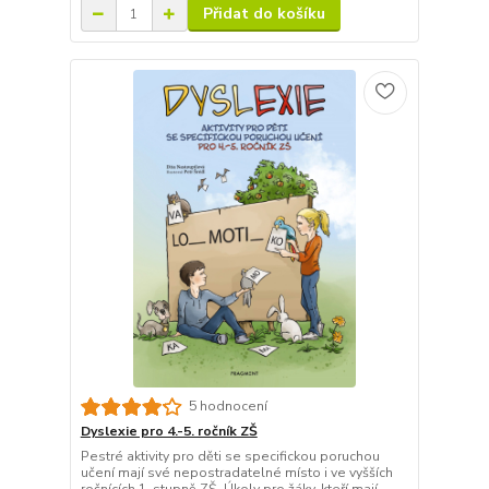
Přidat do košíku
5 hodnocení
Dyslexie pro 4.-5. ročník ZŠ
Pestré aktivity pro děti se specifickou poruchou
učení mají své nepostradatelné místo i ve vyšších
ročnících 1. stupně ZŠ. Úkoly pro žáky, kteří mají