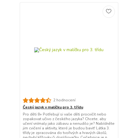
2 hodnocení
Český jazyk v malíčku pro 3. třídu
Pro děti 8+ Potřebují si vaše děti procvičit nebo
zopakovat učivo z českého jazyka? Chcete, aby
učení vnímaly jako zábavu a nenudilo je? Nabídněte
jim cvičení a aktivity, které je budou bavit! Látka 3.
třídy je zpracována do tvořivých a hravých úkolů,
nechybí křížovky či doplňovačky. Cvičebnice je n...