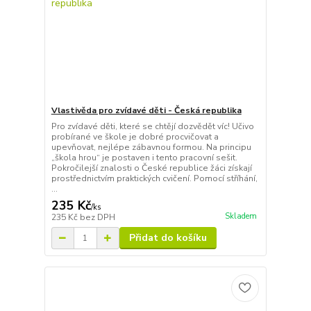
Vlastivěda pro zvídavé děti - Česká republika
Pro zvídavé děti, které se chtějí dozvědět víc! Učivo
probírané ve škole je dobré procvičovat a
upevňovat, nejlépe zábavnou formou. Na principu
„škola hrou“ je postaven i tento pracovní sešit.
Pokročilejší znalosti o České republice žáci získají
prostřednictvím praktických cvičení. Pomocí stříhání,
...
235 Kč
/
ks
Skladem
235 Kč
bez DPH
Přidat do košíku