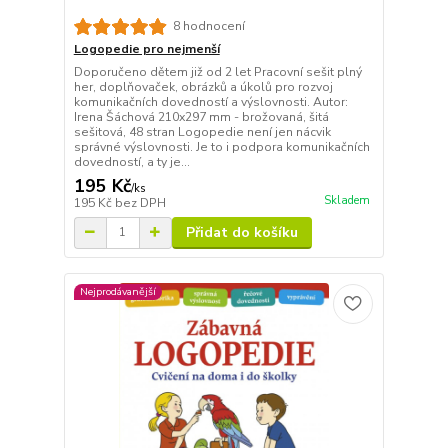
8 hodnocení
Logopedie pro nejmenší
Doporučeno dětem již od 2 let Pracovní sešit plný
her, doplňovaček, obrázků a úkolů pro rozvoj
komunikačních dovedností a výslovnosti. Autor:
Irena Šáchová 210x297 mm - brožovaná, šitá
sešitová, 48 stran Logopedie není jen nácvik
správné výslovnosti. Je to i podpora komunikačních
dovedností, a ty je...
195 Kč
/
ks
Skladem
195 Kč
bez DPH
Přidat do košíku
Nejprodávanější