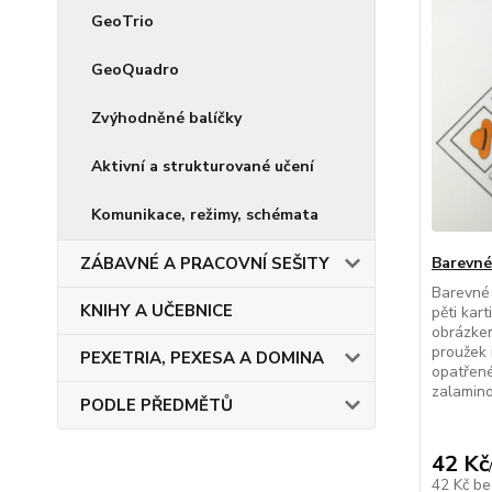
GeoTrio
GeoQuadro
Zvýhodněné balíčky
Aktivní a strukturované učení
Komunikace, režimy, schémata
ZÁBAVNÉ A PRACOVNÍ SEŠITY
Barevné
Barevné 
KNIHY A UČEBNICE
pěti kart
obrázke
proužek 
PEXETRIA, PEXESA A DOMINA
opatřené
zalamin
PODLE PŘEDMĚTŮ
42 Kč
42 Kč
be