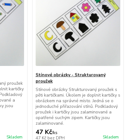
Stínové obrázky - Strukturovaný
proužek
aný proužek
lnit kartičky
Stínové obrázky Strukturovaný proužek s
 Podkladový
pěti kartičkami. Úkolem je doplnit kartičky s
nované a
obrázkem na správné místo. Jedná se o
ky jsou
jednoduché přiřazování stínů. Podkladový
proužek i kartičky jsou zalaminované a
opatřené suchým zipem. Kartičky jsou
zalaminované.
47 Kč
/
ks
Skladem
Skladem
47 Kč
bez DPH