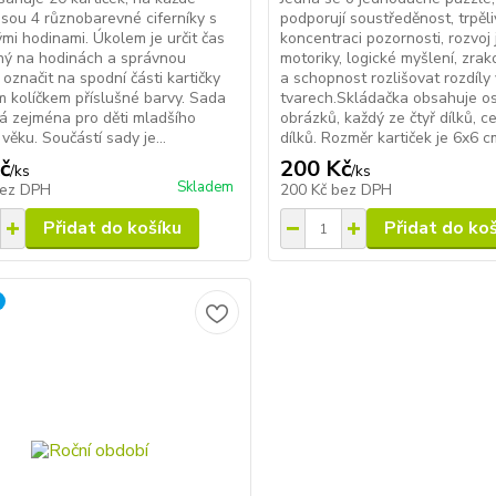
 jsou 4 různobarevné ciferníky s
podporují soustředěnost, trpěli
ými hodinami. Úkolem je určit čas
koncentraci pozornosti, rozvoj
ný na hodinách a správnou
motoriky, logické myšlení, zra
označit na spodní části kartičky
a schopnost rozlišovat rozdíly
 kolíčkem příslušné barvy. Sada
tvarech.Skládačka obsahuje o
á zejména pro děti mladšího
obrázků, každý ze čtyř dílků, 
věku. Součástí sady je...
dílků. Rozměr kartiček je 6x6 cm
č
200 Kč
/
ks
/
ks
Skladem
ez DPH
200 Kč
bez DPH
Přidat do košíku
Přidat do ko