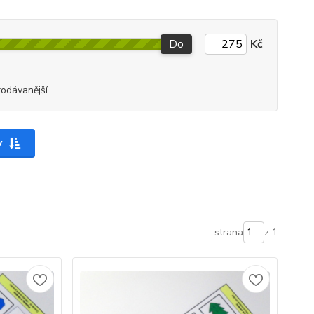
Do
Kč
rodávanější
y
strana
z 1