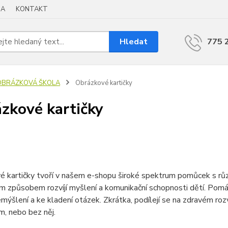
BA
KONTAKT
Hledat
775 
OBRÁZKOVÁ ŠKOLA
Obrázkové kartičky
zkové kartičky
 kartičky tvoří v našem e-shopu široké spektrum pomůcek s různý
m způsobem rozvíjí myšlení a komunikační schopnosti dětí. Pomáhají
emýšlení a ke kladení otázek. Zkrátka, podílejí se na zdravém rozv
m, nebo bez něj.