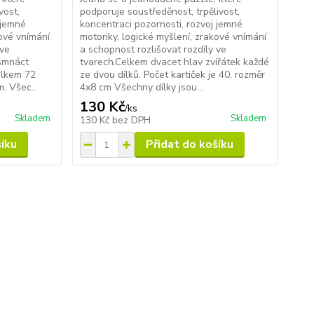
vost,
podporuje soustředěnost, trpělivost,
 jemné
koncentraci pozornosti, rozvoj jemné
kové vnímání
motoriky, logické myšlení, zrakové vnímání
 ve
a schopnost rozlišovat rozdíly ve
smnáct
tvarech.Celkem dvacet hlav zvířátek každé
celkem 72
ze dvou dílků. Počet kartiček je 40, rozměr
. Všec...
4x8 cm Všechny dílky jsou...
130 Kč
/
ks
Skladem
Skladem
130 Kč
bez DPH
šíku
Přidat do košíku