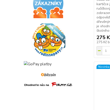
kartičce
ručičkov
zobraze
odpověď 
dřevěným
je vhodn
školního 
275 K
275 Kč
b
Novinka