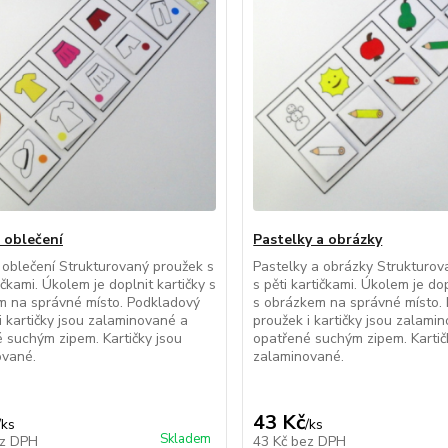
 oblečení
Pastelky a obrázky
oblečení Strukturovaný proužek s
Pastelky a obrázky Strukturov
ičkami. Úkolem je doplnit kartičky s
s pěti kartičkami. Úkolem je dop
m na správné místo. Podkladový
s obrázkem na správné místo.
i kartičky jsou zalaminované a
proužek i kartičky jsou zalami
 suchým zipem. Kartičky jsou
opatřené suchým zipem. Kartič
ované.
zalaminované.
43 Kč
/
ks
/
ks
Skladem
z DPH
43 Kč
bez DPH