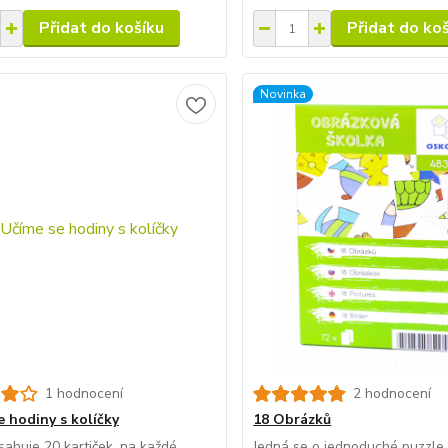
Přidat do košíku
Přidat do ko
Novinka
1 hodnocení
2 hodnocení
e hodiny s kolíčky
18 Obrázků
ahuje 20 kartiček, na každé
Jedná se o jednoduché puzzle,