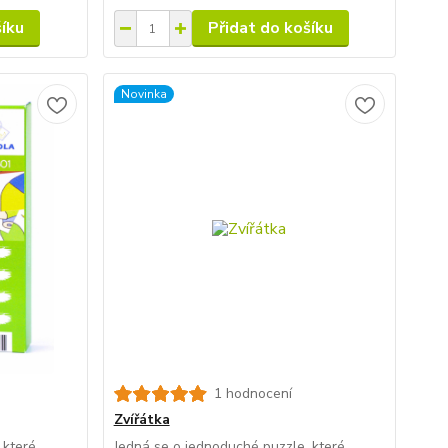
šíku
Přidat do košíku
Novinka
1 hodnocení
Zvířátka
 které
Jedná se o jednoduché puzzle, které