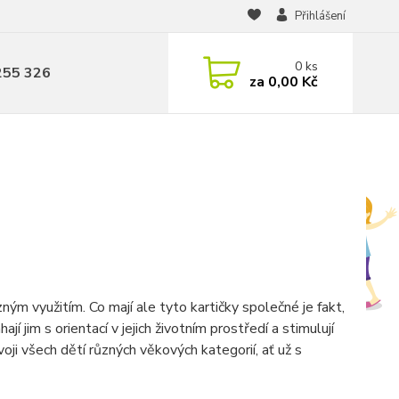
Přihlášení
0
ks
255 326
za
0,00 Kč
m využitím. Co mají ale tyto kartičky společné je fakt,
 jim s orientací v jejich životním prostředí a stimulují
oji všech dětí různých věkových kategorií, ať už s