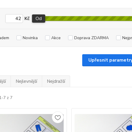
Kč
Od
adem
Novinka
Akce
Doprava ZDARMA
Nejp
Upřesnit parametr
jší
Nejlevnější
Nejdražší
1-7 z 7