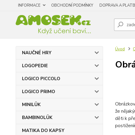
INFORMACE
OBCHODNÍ PODMÍNKY
DOPRAVA A PLAT
Úvod
NAUČNÉ HRY
Obrá
LOGOPEDIE
LOGICO PICCOLO
LOGICO PRIMO
Obrázkové
MINILÜK
že nějaký
BAMBINOLÜK
děti k př
postižení
MATIKA DO KAPSY