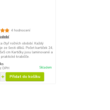
4 hodnocení
bdobí
a čtyř ročních období. Každý
e ze šesti dílků. Počet kartiček 24,
 5x5 cm Kartičky jsou laminované a
 praktické krabičče.
/
ks
Skladem
z DPH
Přidat do košíku