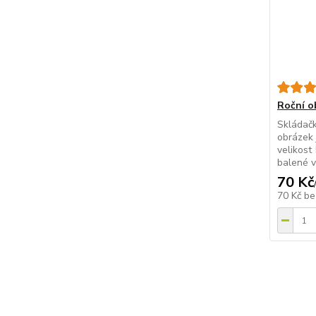
Roční o
Skládačk
obrázek j
velikost
balené v
70 Kč
70 Kč
be