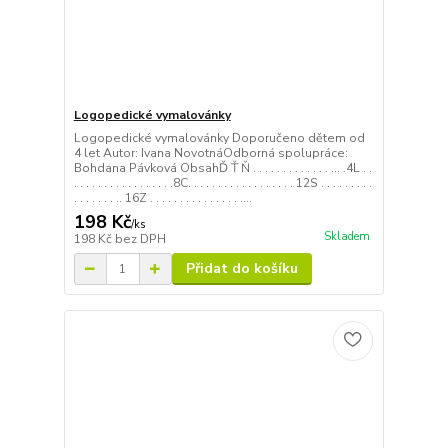
Logopedické vymalovánky
Logopedické vymalovánky Doporučeno dětem od
4 let Autor: Ivana NovotnáOdborná spolupráce:
Bohdana Pávková ObsahĎ Ť Ň . . . . . . . . . . . . . ... .4L . .
. . . . . . . . . . . . . . . . .8C. . . . . . . . . . . . . . . . . . 12S . . . . . . . . .
. . . . . . . .. 16Z . . . . . . . . . . . . . . . ....
198 Kč
/
ks
Skladem
198 Kč
bez DPH
Přidat do košíku