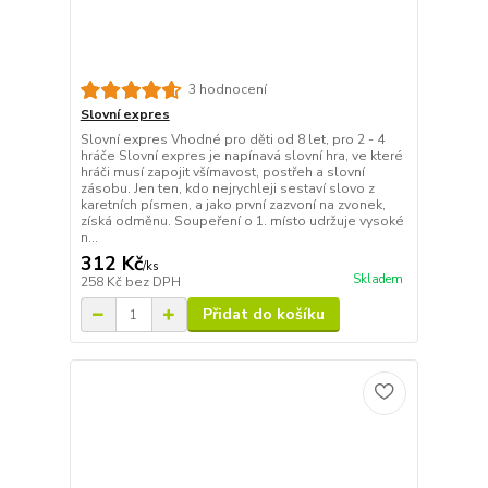
3 hodnocení
Slovní expres
Slovní expres Vhodné pro děti od 8 let, pro 2 - 4
hráče Slovní expres je napínavá slovní hra, ve které
hráči musí zapojit všímavost, postřeh a slovní
zásobu. Jen ten, kdo nejrychleji sestaví slovo z
karetních písmen, a jako první zazvoní na zvonek,
získá odměnu. Soupeření o 1. místo udržuje vysoké
n...
312 Kč
/
ks
Skladem
258 Kč
bez DPH
Přidat do košíku