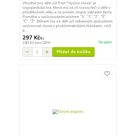
Vhodné pro děti od 5 let "Vyslov slova" je
logopedická hra, která má za cíl rozvoj řeči u dětí v
předškolním věku a na prvním stupni základní školy.
Pomáhá s vyslovováním písmen "S”, "C” "Z”, "Š",
"Č", "Ž". Během hry se děti učí zábavným způsobem
vyslovovat slova s problematickými hláskami, cvičí
p...
297 Kč
/
ks
Skladem
245 Kč
bez DPH
Přidat do košíku