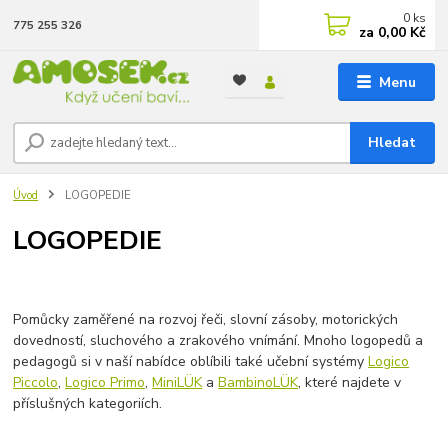
0
ks
775 255 326
za
0,00 Kč
Menu
Hledat
Úvod
LOGOPEDIE
LOGOPEDIE
Pomůcky zaměřené na rozvoj řeči, slovní zásoby, motorických
dovedností, sluchového a zrakového vnímání. Mnoho logopedů a
pedagogů si v naší nabídce oblíbili také učební systémy
Logico
Piccolo
,
Logico Primo
,
MiniLÜK
a
BambinoLÜK
, které najdete v
příslušných kategoriích.