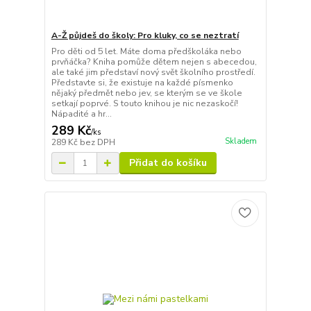
A-Ž půjdeš do školy: Pro kluky, co se neztratí
Pro děti od 5 let. Máte doma předškoláka nebo
prvňáčka? Kniha pomůže dětem nejen s abecedou,
ale také jim představí nový svět školního prostředí.
Představte si, že existuje na každé písmenko
nějaký předmět nebo jev, se kterým se ve škole
setkají poprvé. S touto knihou je nic nezaskočí!
Nápadité a hr...
289 Kč
/
ks
Skladem
289 Kč
bez DPH
Přidat do košíku