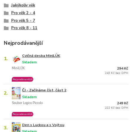
Jakýkoliv věk
Pro věk 2 - 4
Pro věk 5 - 7
Pro věk 8 - 11
Nejprodávanější
Cvičná deska MiniLÜK
1.
Skladem
MiniLÜK
294 Kč
243 Kč bez DPH
Nejprodávanější
ČJ - Začínáme číst, část 2
2.
Skladem
Soubor Logico Piccolo
249 Kč
222 Kč bez DPH
Nejprodávanější
Den s Luckou a s Vojtou
3.
Skladem