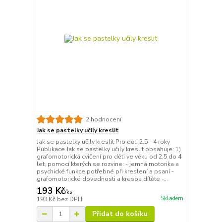
2 hodnocení
Jak se pastelky učily kreslit
Jak se pastelky učily kreslit Pro děti 2,5 - 4 roky
Publikace Jak se pastelky učily kreslit obsahuje: 1)
grafomotorická cvičení pro děti ve věku od 2,5 do 4
let, pomocí kterých se rozvine: - jemná motorika a
psychické funkce potřebné při kreslení a psaní -
grafomotorické dovednosti a kresba dítěte -...
193 Kč
/
ks
Skladem
193 Kč
bez DPH
Přidat do košíku