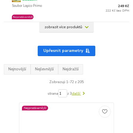
Soubor Logico Primo
249 Kč
222 Kč bez DPH
Nejprodávanější
zobrazit více produktů
Upřesnit parametry
Nejnovější
Nejlevnější
Nejdražší
Zobrazuji 1-72 z 205
strana
z 3
další
Nejprodávanější