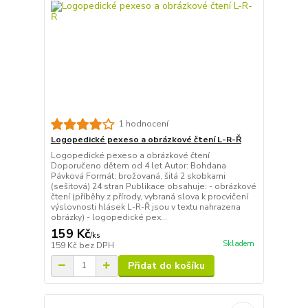
1 hodnocení
Logopedické pexeso a obrázkové čtení L-R-Ř
Logopedické pexeso a obrázkové čtení
Doporučeno dětem od 4 let Autor: Bohdana
Pávková Formát: brožovaná, šitá 2 skobkami
(sešitová) 24 stran Publikace obsahuje: - obrázkové
čtení (příběhy z přírody, vybraná slova k procvičení
výslovnosti hlásek L-R-Ř jsou v textu nahrazena
obrázky) - logopedické pex...
159 Kč
/
ks
Skladem
159 Kč
bez DPH
Přidat do košíku