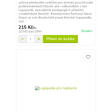
určena především rodičům pro domácí procvičování
problematických hlásek, ale i odborníkům z řad
logopedů, speciálních pedagogů či učitelům
v mateřských školách. Autorka Irena Šáchová, která
čerpá ze své dlouholeté praxe klinické logopedky,
uvá...
215 Kč
/
ks
Skladem
215 Kč
bez DPH
Přidat do košíku