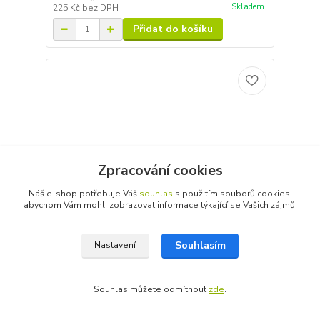
Skladem
225 Kč
bez DPH
Přidat do košíku
Zpracování cookies
Náš e-shop potřebuje Váš
souhlas
s použitím souborů cookies,
abychom Vám mohli zobrazovat informace týkající se Vašich zájmů.
Souhlasím
Nastavení
Na návštěvě u malíře
Souhlas můžete odmítnout
zde
.
Publikace Na návštěvě u malíře obsahuje:1)
grafomotorická cvičení pro děti ve věku od 5 do7