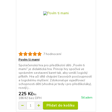
7 hodnocení
Povím ti mami
Společenská hra pro předškolní děti „Povím ti
mami" je didaktická hra. Princip hry spočívá ve
správném sestavení karet tak, aby vznikl logický
příběh. Hra učí dítě chápání časových posloupností
a logickému myšlení. Zdokonaluje vyjadřovací
schopnosti dětí (vhodná je tedy i pro předškoláky),
rozvíjí j...
225 Kč
/
ks
Skladem
186 Kč
bez DPH
Přidat do košíku