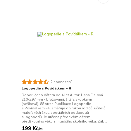
2 hodnocení
Logopedie s Povídálkem - R
Doporučeno dětem od 4 let Autor: Hana Fialová
210x297 mm - brožovaná, šitá 2 skobkami
(sešitová), 88 stran Publikace Logopedie
s Povídálkem – R směřuje do rukou rodičů, učitelů
mateřských škol, speciálních pedagogů
a logopedů. Je určena především dětem
předškolního věku a mladšího školního věku. Záb...
199 Kč
/
ks