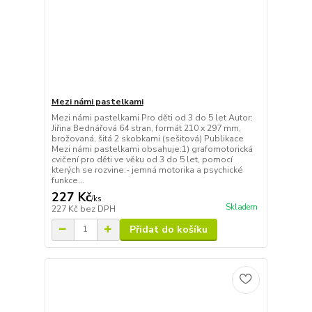
Mezi námi pastelkami
Mezi námi pastelkami Pro děti od 3 do 5 let Autor:
Jiřina Bednářová 64 stran, formát 210 x 297 mm,
brožovaná, šitá 2 skobkami (sešitová) Publikace
Mezi námi pastelkami obsahuje:1) grafomotorická
cvičení pro děti ve věku od 3 do 5 let, pomocí
kterých se rozvine:- jemná motorika a psychické
funkce...
227 Kč
/
ks
Skladem
227 Kč
bez DPH
Přidat do košíku