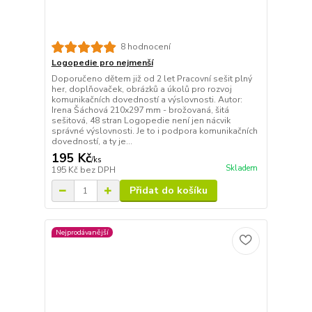
8 hodnocení
Logopedie pro nejmenší
Doporučeno dětem již od 2 let Pracovní sešit plný
her, doplňovaček, obrázků a úkolů pro rozvoj
komunikačních dovedností a výslovnosti. Autor:
Irena Šáchová 210x297 mm - brožovaná, šitá
sešitová, 48 stran Logopedie není jen nácvik
správné výslovnosti. Je to i podpora komunikačních
dovedností, a ty je...
195 Kč
/
ks
Skladem
195 Kč
bez DPH
Přidat do košíku
Nejprodávanější