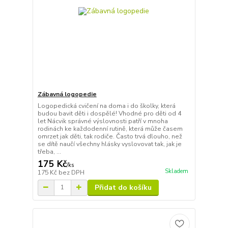
Zábavná logopedie
Logopedická cvičení na doma i do školky, která
budou bavit děti i dospělé! Vhodné pro děti od 4
let Nácvik správné výslovnosti patří v mnoha
rodinách ke každodenní rutině, která může časem
omrzet jak děti, tak rodiče. Často trvá dlouho, než
se dítě naučí všechny hlásky vyslovovat tak, jak je
třeba, ...
175 Kč
/
ks
Skladem
175 Kč
bez DPH
Přidat do košíku