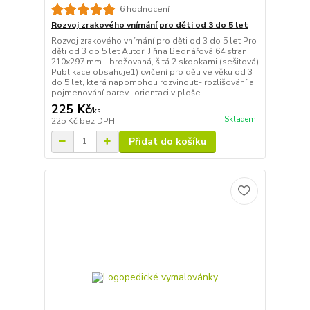
6 hodnocení
Rozvoj zrakového vnímání pro děti od 3 do 5 let
Rozvoj zrakového vnímání pro děti od 3 do 5 let Pro
děti od 3 do 5 let Autor: Jiřina Bednářová 64 stran,
210x297 mm - brožovaná, šitá 2 skobkami (sešitová)
Publikace obsahuje1) cvičení pro děti ve věku od 3
do 5 let, která napomohou rozvinout:- rozlišování a
pojmenování barev- orientaci v ploše –...
225 Kč
/
ks
Skladem
225 Kč
bez DPH
Přidat do košíku