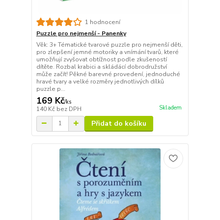
1 hodnocení
Puzzle pro nejmenší - Panenky
Věk: 3+ Tématické tvarové puzzle pro nejmenší děti,
pro zlepšení jemné motoriky a vnímání tvarů, které
umožňují zvyšovat obtížnost podle zkušeností
dítěte. Rozbal krabici a skládácí dobrodružství
může začít! Pěkné barevné provedení, jednoduché
hravé tvary a velké rozměry jednotlivých dílků
puzzle p...
169 Kč
/
ks
Skladem
140 Kč
bez DPH
Přidat do košíku