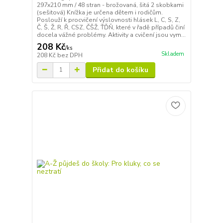
297x210 mm / 48 stran - brožovaná, šitá 2 skobkami
(sešitová) Knížka je určena dětem i rodičům.
Poslouží k procvičení výslovnosti hlásek L, C, S, Z,
Č, Š, Ž, R, Ř, CSZ, ČŠŽ, ŤĎŇ, které v řadě případů činí
docela vážné problémy. Aktivity a cvičení jsou vym...
208 Kč
/
ks
Skladem
208 Kč
bez DPH
Přidat do košíku