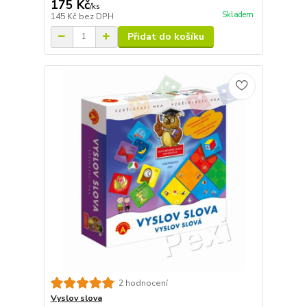
175 Kč
/
ks
Skladem
145 Kč
bez DPH
Přidat do košíku
2 hodnocení
Vyslov slova