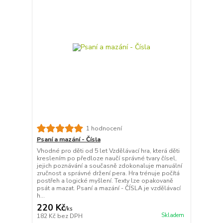
1 hodnocení
Psaní a mazání - Čísla
Vhodné pro děti od 5 let Vzdělávací hra, která děti
kreslením po předloze naučí správné tvary čísel,
jejich poznávání a současně zdokonaluje manuální
zručnost a správné držení pera. Hra trénuje počítá
postřeh a logické myšlení. Texty lze opakovaně
psát a mazat. Psaní a mazání - ČÍSLA je vzdělávací
h...
220 Kč
/
ks
Skladem
182 Kč
bez DPH