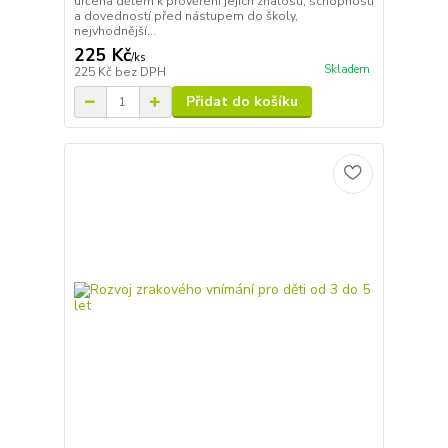
určena dětem k prověření jejich znalostí, schopností
a dovedností před nástupem do školy,
nejvhodnější...
225 Kč
/
ks
Skladem
225 Kč
bez DPH
Přidat do košíku