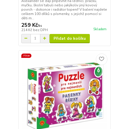
Alexander se dají připevnit na lednici, pračku,
myčku, školní tabuli nebo jakýkoliv jiný kovový
povrch - dokonce i radiátor topení! V balení najdete
celkem 100 dílků s písmenky, s jejichž pomocí si
děti m...
259 Kč
/
ks
Skladem
214 Kč
bez DPH
Přidat do košíku
Akce