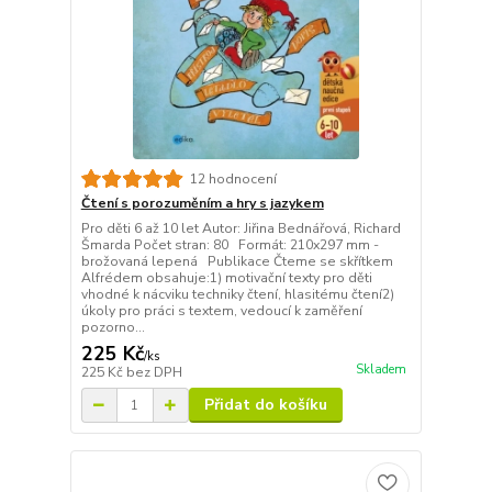
12 hodnocení
Čtení s porozuměním a hry s jazykem
Pro děti 6 až 10 let Autor: Jiřina Bednářová, Richard
Šmarda Počet stran: 80 Formát: 210x297 mm -
brožovaná lepená Publikace Čteme se skřítkem
Alfrédem obsahuje:1) motivační texty pro děti
vhodné k nácviku techniky čtení, hlasitému čtení2)
úkoly pro práci s textem, vedoucí k zaměření
pozorno...
225 Kč
/
ks
Skladem
225 Kč
bez DPH
Přidat do košíku