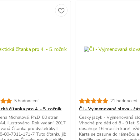
5 hodnocení
21 hodnocení
cká čítanka pro 4. - 5. ročník
ČJ - Vyjmenovaná slova - čás
ena Michalová, Ph.D. 80 stran
Český jazyk - Vyjmenovaná slo
A4, ilustrováno. Rok vydání: 2017
Vhodné pro děti od 8 - 9 let. 
vaná Čítanka pro dyslektiky II
obsahuje 16 hracích karet, vžd
8-80-7311-171-7 Tuto čítanku již
Karta se zasune do rámečku a
d názvem Čítanka pro dyslektiky
knoflíky se přisouvají ke správ