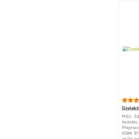
Dyslekti
PhDr. Zd
formátu 
Přepraco
ISBN: 97
znáte po