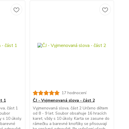
17 hodnocení
t 1
ČJ - Vyjmenovaná slova - část 2
va, část 1
Vyjmenovaná slova, část 2 Určeno dětem
Soubor
od 8 - 9 let. Soubor obsahuje 16 hracích
y s 10 úkoly.
karet, vždy s 10 úkoly. Karta se zasune do
 barevné
rámečku a barevné knoflíky se přisouvají
né odpovědi.
ke správné odpovědi. Po vyřešení všech