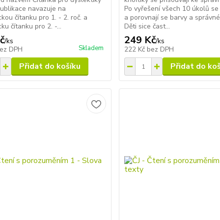
 publikace navazuje na
Po vyřešení všech 10 úkolů se 
kou čítanku pro 1. - 2. roč. a
a porovnají se barvy a správné
ku čítanku pro 2. -...
Děti sice čast...
č
249 Kč
/
ks
/
ks
Skladem
ez DPH
222 Kč
bez DPH
Přidat do košíku
Přidat do ko