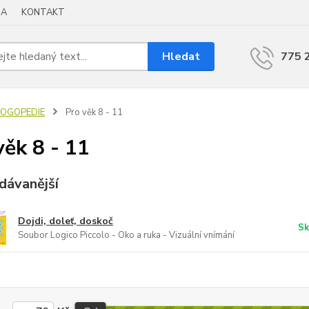
BA
KONTAKT
Hledat
775 
LOGOPEDIE
Pro věk 8 - 11
věk 8 - 11
dávanější
Dojdi, doleť, doskoč
Sk
Soubor Logico Piccolo - Oko a ruka - Vizuální vnímání