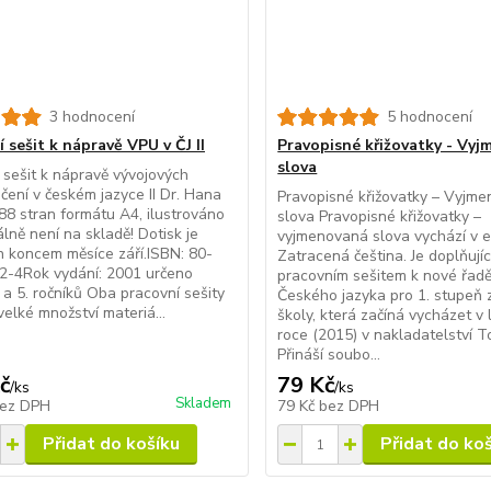
3 hodnocení
5 hodnocení
 sešit k nápravě VPU v ČJ II
Pravopisné křižovatky - Vy
slova
 sešit k nápravě vývojových
čení v českém jazyce II Dr. Hana
Pravopisné křižovatky – Vyjm
8 stran formátu A4, ilustrováno
slova Pravopisné křižovatky –
ně není na skladě! Dotisk je
vyjmenovaná slova vychází v e
 koncem měsíce září.ISBN: 80-
Zatracená čeština. Je doplňují
2-4Rok vydání: 2001 určeno
pracovním sešitem k nové řadě
 a 5. ročníků Oba pracovní sešity
Českého jazyka pro 1. stupeň 
velké množství materiá...
školy, která začíná vycházet v
roce (2015) v nakladatelství T
Přináší soubo...
č
79 Kč
/
ks
/
ks
Skladem
ez DPH
79 Kč
bez DPH
Přidat do košíku
Přidat do ko