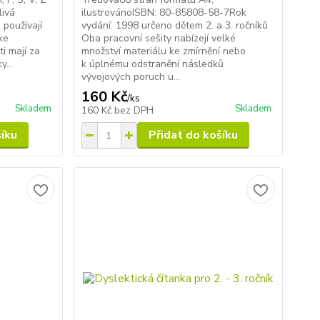
livá
ilustrovánoISBN: 80-85808-58-7Rok
 používají
vydání: 1998 určeno dětem 2. a 3. ročníků
ke
Oba pracovní sešity nabízejí velké
i mají za
množství materiálu ke zmírnění nebo
...
k úplnému odstranění následků
vývojových poruch u...
160 Kč
/
ks
Skladem
Skladem
160 Kč
bez DPH
šíku
Přidat do košíku