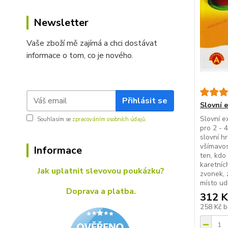
Newsletter
Vaše zboží mě zajímá a chci dostávat
informace o tom, co je nového.
Přihlásit se
Slovní 
Slovní e
Souhlasím se
zpracováním osobních údajů.
pro 2 - 
slovní hr
všímavos
Informace
ten, kdo 
karetníc
Jak uplatnit slevovou poukázku?
zvonek, 
místo ud
Doprava a platba.
312 K
258 Kč
b