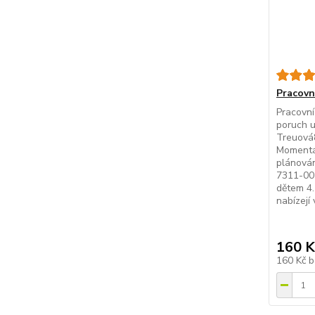
Pracovní
Pracovní
poruch u
Treuová8
Momentál
plánován
7311-00
dětem 4.
nabízejí 
160 K
160 Kč
b