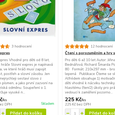
3 hodnocení
12 hodnocení
expres
Čtení s porozuměním a hry 
xpres Vhodné pro děti od 8 let,
Pro děti 6 až 10 let Autor: Jiřin
4 hráče Slovní expres je napínavá
Bednářová, Richard Šmarda Po
a, ve které hráči musí zapojit
80 Formát: 210x297 mm - br
t, postřeh a slovní zásobu. Jen
lepená Publikace Čteme se s
nejrychleji sestaví slovo z
Alfrédem obsahuje:1) motivačn
h písmen, a jako první zazvoní na
děti vhodné k nácviku techniky 
získá odměnu. Soupeření o 1.
hlasitému čtení2) úkoly pro prá
ržuje vysoké n...
vedoucí k zaměření pozorno...
č
225 Kč
/
ks
/
ks
Skladem
ez DPH
225 Kč
bez DPH
Přidat do košíku
Přidat do ko