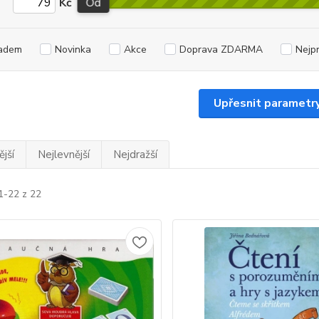
Kč
Od
adem
Novinka
Akce
Doprava ZDARMA
Nejp
Upřesnit parametr
jší
Nejlevnější
Nejdražší
1-22 z 22