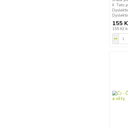
II. Tato
Dyslektic
Dyslektic
155 K
155 Kč
b