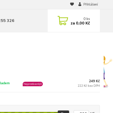
Přihlášení
0
ks
255 326
za
0,00 Kč
249 Kč
ladem
Nejprodávanější
222 Kč bez DPH