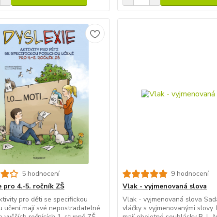
5 hodnocení
9 hodnocení
 pro 4.-5. ročník ZŠ
Vlak - vyjmenovaná slova
tivity pro děti se specifickou
Vlak - vyjmenovaná slova Sad
 učení mají své nepostradatelné
vláčky s vyjmenovanými slovy.
e vyšších ročnících 1. stupně ZŠ.
mají obojetné souhlásky B, L, M,