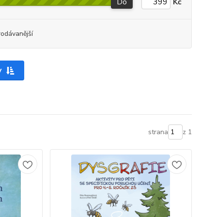
Do
Kč
rodávanější
y
strana
z 1