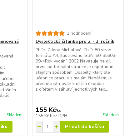
1 hodnocení
jmenovaná
Dyslektická čítanka pro 2. - 3. ročník
PhDr. Zdena Michalová, Ph.D. 80 stran
formátu A4, ilustrováno ISBN: 80-85808-
enovaná
99-4Rok vydání: 2002 Navazuje na díl
první, po formální stránce je uspořádán
dici
stejným způsobem. Dospělý, který dle
cím
učebnice pracuje s malým čtenářem, je
 učebnic
přesně instruován k dílčím úkonům
základní
s dítětem v záhlaví jednotlivých tex...
 letošním
obiáš.
155 Kč
/
ks
Skladem
Skladem
155 Kč
bez DPH
šíku
Přidat do košíku