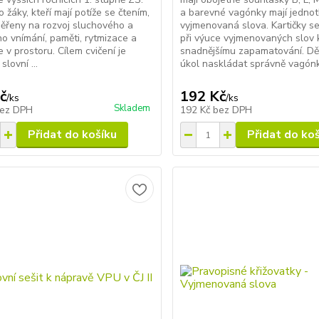
 žáky, kteří mají potíže se čtením,
a barevné vagónky mají jednot
ěřeny na rozvoj sluchového a
vyjmenovaná slova. Kartičky se
o vnímání, paměti, rytmizace a
při výuce vyjmenovaných slov 
 v prostoru. Cílem cvičení je
snadnějšímu zapamatování. Dět
slovní ...
úkol naskládat správně vagónky
č
192 Kč
/
ks
/
ks
Skladem
ez DPH
192 Kč
bez DPH
Přidat do košíku
Přidat do ko