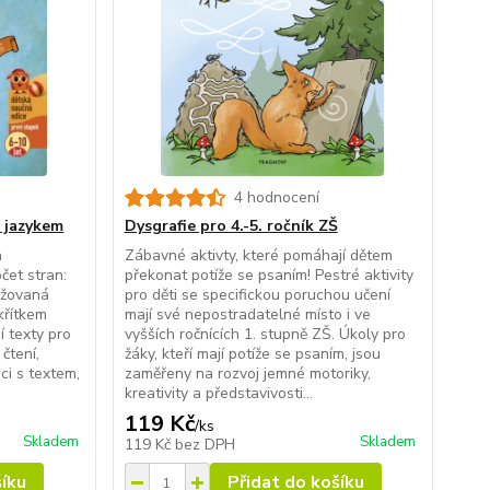
4 hodnocení
s jazykem
Dysgrafie pro 4.-5. ročník ZŠ
a
Zábavné aktivty, které pomáhají dětem
čet stran:
překonat potíže se psaním! Pestré aktivity
ožovaná
pro děti se specifickou poruchou učení
křítkem
mají své nepostradatelné místo i ve
í texty pro
vyšších ročnících 1. stupně ZŠ. Úkoly pro
čtení,
žáky, kteří mají potíže se psaním, jsou
ci s textem,
zaměřeny na rozvoj jemné motoriky,
kreativity a představivosti...
119 Kč
/
ks
Skladem
Skladem
119 Kč
bez DPH
šíku
Přidat do košíku