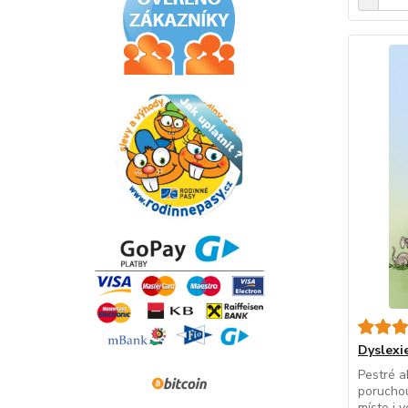
Dyslexie
Pestré ak
poruchou
místo i v