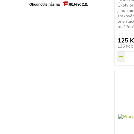
Úkoly pro
jsou zam
zrakovéh
orientace
rozšíření 
125 K
125 Kč
b