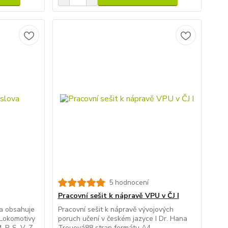
5 hodnocení
Pracovní sešit k nápravě VPU v ČJ I
a obsahuje
Pracovní sešit k nápravě vývojových
 Lokomotivy
poruch učení v českém jazyce I Dr. Hana
 P, S, V, Z
Treuová88 stran formátu A4,