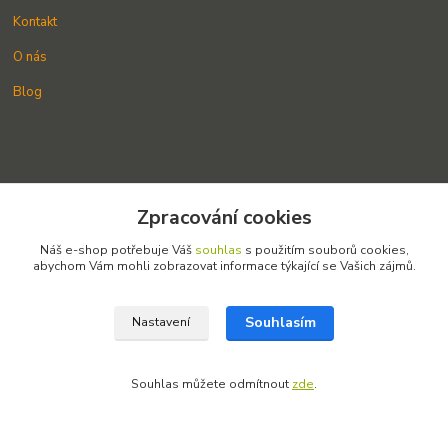
Kontakt
O nás
Blog
Potřebujete s něčím poradit?
Zpracování cookies
Kontaktujte nás.
Náš e-shop potřebuje Váš
souhlas
s použitím souborů cookies,
abychom Vám mohli zobrazovat informace týkající se Vašich zájmů.
+420 775 255 326
info@amosek.cz
Souhlasím
Nastavení
Souhlas můžete odmítnout
zde
.