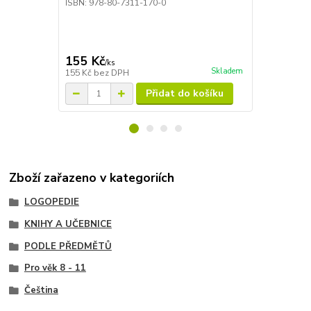
ISBN: 978-80-7311-170-0
přímá pomoc 
pedagoga...
motivovat ke 
optimistickéh
předchá...
155 Kč
155 Kč
/
ks
/
ks
Skladem
155 Kč
bez DPH
155 Kč
bez 
Přidat do košíku
Zboží zařazeno v kategoriích
LOGOPEDIE
KNIHY A UČEBNICE
PODLE PŘEDMĚTŮ
Pro věk 8 - 11
Čeština