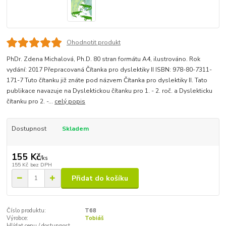
Ohodnotit produkt
PhDr. Zdena Michalová, Ph.D. 80 stran formátu A4, ilustrováno. Rok
vydání: 2017 Přepracovaná Čítanka pro dyslektiky II ISBN: 978-80-7311-
171-7 Tuto čítanku již znáte pod názvem Čítanka pro dyslektiky II. Tato
publikace navazuje na Dyslektickou čítanku pro 1. - 2. roč. a Dyslekticku
čítanku pro 2. -...
celý popis
Dostupnost
Skladem
155 Kč
/
ks
155 Kč
bez DPH
Přidat do košíku
Číslo produktu:
T68
Výrobce:
Tobiáš
Hlídat cenu / dostupnost