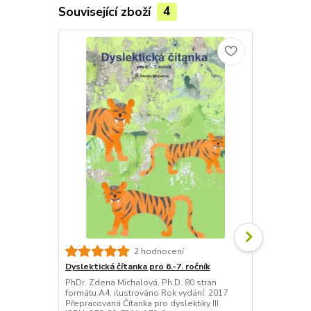
Související zboží
4
2 hodnocení
Dyslektická čítanka pro 6.-7. ročník
Dyslektická 
PhDr. Zdena Michalová, Ph.D. 80 stran
Tato publika
formátu A4, ilustrováno Rok vydání: 2017
čítanky pro 6
Přepracovaná Čítanka pro dyslektiky III
základní škol