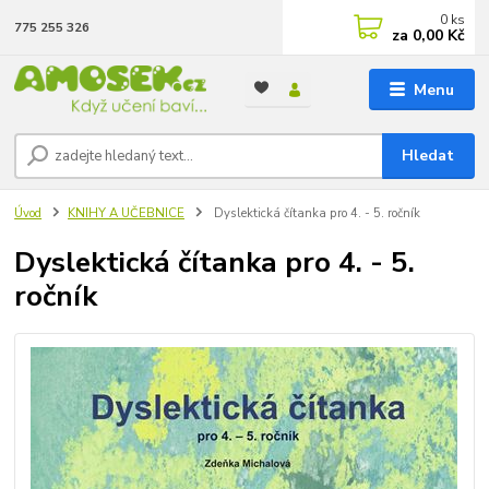
0
ks
775 255 326
za
0,00 Kč
Menu
Hledat
Úvod
KNIHY A UČEBNICE
Dyslektická čítanka pro 4. - 5. ročník
Dyslektická čítanka pro 4. - 5.
ročník