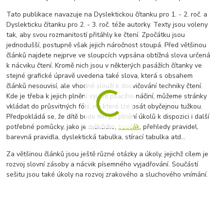
Tato publikace navazuje na Dyslektickou čítanku pro 1. - 2. roč. a
Dyslekticku čítanku pro 2. - 3. roč. téže autorky. Texty jsou voleny
tak, aby svou rozmanitostí přitáhly ke čtení. Zpočátku jsou
jednodušší, postupně však jejich náročnost stoupá. Před většinou
článků najdete nejprve ve sloupcích vypsána obtížná slova určená
k nácviku čtení. Kromě nich jsou v některých pasážích čítanky ve
stejné grafické úpravě uvedena také slova, která s obsahem
článků nesouvisí, ale vhodně slouží k docvičování techniky čtení.
Kde je třeba k jejich plnění využití psacího náčiní, můžeme stránky
vkládat do průsvitných fólií, na které lze psát obyčejnou tužkou.
Předpokládá se, že dítě bude mít při plnění úkolů k dispozici i další
potřebné pomůcky, jako je měkčidlo,
bzučák
, přehledy pravidel,
barevná pravidla, dyslektická tabulka, stírací tabulka atd...
Za většinou článků jsou ještě různé otázky a úkoly, jejichž cílem je
rozvoj slovní zásoby a nácvik písemného vyjadřování. Součástí
sešitu jsou také úkoly na rozvoj zrakového a sluchového vnímání.