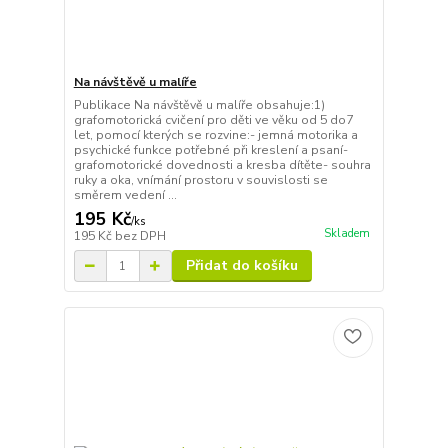
Na návštěvě u malíře
Publikace Na návštěvě u malíře obsahuje:1)
grafomotorická cvičení pro děti ve věku od 5 do7
let, pomocí kterých se rozvine:- jemná motorika a
psychické funkce potřebné při kreslení a psaní-
grafomotorické dovednosti a kresba dítěte- souhra
ruky a oka, vnímání prostoru v souvislosti se
směrem vedení ...
195 Kč
/
ks
Skladem
195 Kč
bez DPH
Přidat do košíku