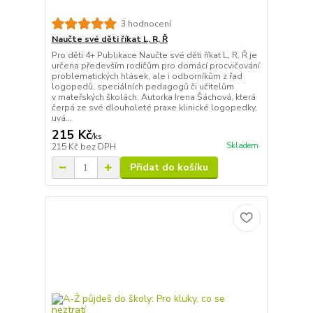
3 hodnocení
Naučte své děti říkat L, R, Ř
Pro děti 4+ Publikace Naučte své děti říkat L, R, Ř je
určena především rodičům pro domácí procvičování
problematických hlásek, ale i odborníkům z řad
logopedů, speciálních pedagogů či učitelům
v mateřských školách. Autorka Irena Šáchová, která
čerpá ze své dlouholeté praxe klinické logopedky,
uvá...
215 Kč
/
ks
Skladem
215 Kč
bez DPH
Přidat do košíku