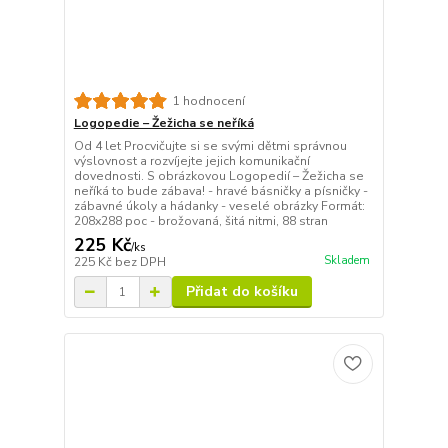
1 hodnocení
Logopedie – Žežicha se neříká
Od 4 let Procvičujte si se svými dětmi správnou
výslovnost a rozvíjejte jejich komunikační
dovednosti. S obrázkovou Logopedií – Žežicha se
neříká to bude zábava! - hravé básničky a písničky -
zábavné úkoly a hádanky - veselé obrázky Formát:
208x288 poc - brožovaná, šitá nitmi, 88 stran
225 Kč
/
ks
Skladem
225 Kč
bez DPH
Přidat do košíku