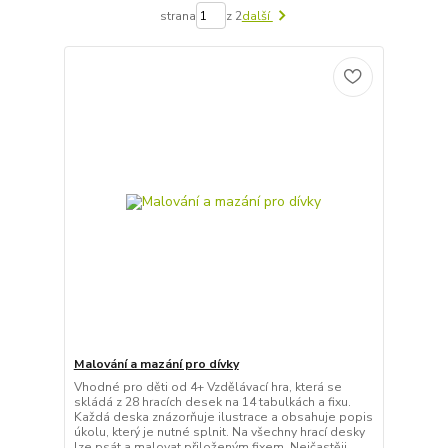
strana
z 2
další
Malování a mazání pro dívky
Vhodné pro děti od 4+ Vzdělávací hra, která se
skládá z 28 hracích desek na 14 tabulkách a fixu.
Každá deska znázorňuje ilustrace a obsahuje popis
úkolu, který je nutné splnit. Na všechny hrací desky
lze psát a malovat přiloženým fixem. Nejčastěji