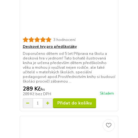
3 hodnocení
Deskové hry pro předškoláky
Doporučeno dětem od 5 let Příprava na školu a
desková hra v jednom! Tato bohatě ilustrovaná
kniha je určena především dětem předškolního
věku a mohou ji využívat nejen rodiče, ale také
učitelé v mateřských školách, speciální
pedagogové apod.Prostřednictvím knihy si budoucí
školáci procvičí zábavnou ...
289 Kč
/
ks
Skladem
289 Kč
bez DPH
Přidat do košíku