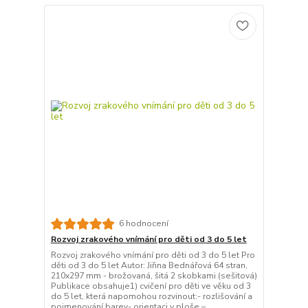
6 hodnocení
Rozvoj zrakového vnímání pro děti od 3 do 5 let
Rozvoj zrakového vnímání pro děti od 3 do 5 let Pro
děti od 3 do 5 let Autor: Jiřina Bednářová 64 stran,
210x297 mm - brožovaná, šitá 2 skobkami (sešitová)
Publikace obsahuje1) cvičení pro děti ve věku od 3
do 5 let, která napomohou rozvinout:- rozlišování a
pojmenování barev- orientaci v ploše –...