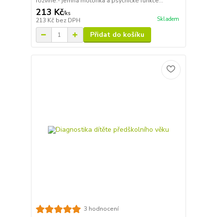
rozvine:- jemná motorika a psychické funkce...
213 Kč
/
ks
Skladem
213 Kč
bez DPH
Přidat do košíku
3 hodnocení