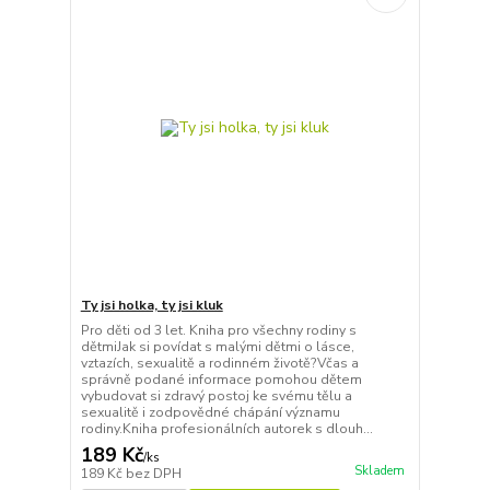
Ty jsi holka, ty jsi kluk
Pro děti od 3 let. Kniha pro všechny rodiny s
dětmiJak si povídat s malými dětmi o lásce,
vztazích, sexualitě a rodinném životě?Včas a
správně podané informace pomohou dětem
vybudovat si zdravý postoj ke svému tělu a
sexualitě i zodpovědné chápání významu
rodiny.Kniha profesionálních autorek s dlouh...
189 Kč
/
ks
Skladem
189 Kč
bez DPH