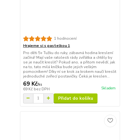
1 hodnocení
Hrajeme si s pastelkou 1
Pro děti 5+ Tužku do ruky, zábavná hodina kreslení
začíná! Mají vaše ratolesti rády zvířátka a chtěly by
se je naučit kreslit? Pokud ano, a přitom nevědí, jak
na to, tato milá knížka bude jejich velkým
pomocníkem! Díky ní se krok za krokem naučí kreslit
jednoduché zvířecí postavičky. Čeká je kreslen...
69 Kč
/
ks
Skladem
69 Kč
bez DPH
Přidat do košíku