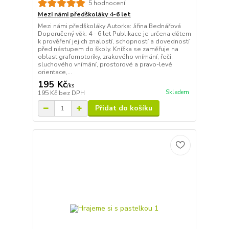
5 hodnocení
Mezi námi předškoláky 4-6 let
Mezi námi předškoláky Autorka: Jiřina Bednářová
Doporučený věk: 4 - 6 let Publikace je určena dětem
k prověření jejich znalostí, schopností a dovedností
před nástupem do školy. Knížka se zaměřuje na
oblast grafomotoriky, zrakového vnímání, řeči,
sluchového vnímání, prostorové a pravo-levé
orientace,...
195 Kč
/
ks
Skladem
195 Kč
bez DPH
Přidat do košíku