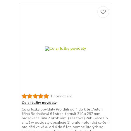
1 hodnocení
Co si tužky povídaly
Co si tužky povídaly Pro děti od 4 do 6 let Autor:
Jiřina Bednářová 64 stran, formát 210 x 297 mm,
brožovaná, šitá 2 skobkami (sešitová) Publikace Co
si tužky povídaly obsahuje:1) grafomotorická cvičení
pro děti ve věku od 4 do 6 let, pomocí kterých se