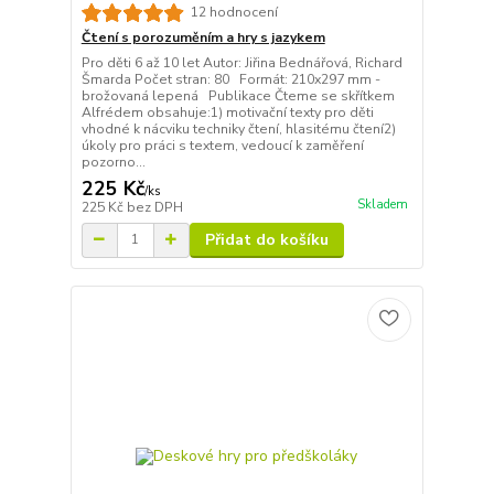
12 hodnocení
Čtení s porozuměním a hry s jazykem
Pro děti 6 až 10 let Autor: Jiřina Bednářová, Richard
Šmarda Počet stran: 80 Formát: 210x297 mm -
brožovaná lepená Publikace Čteme se skřítkem
Alfrédem obsahuje:1) motivační texty pro děti
vhodné k nácviku techniky čtení, hlasitému čtení2)
úkoly pro práci s textem, vedoucí k zaměření
pozorno...
225 Kč
/
ks
Skladem
225 Kč
bez DPH
Přidat do košíku