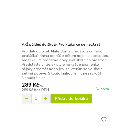
A-Ž půjdeš do školy: Pro kluky, co se neztratí
Pro děti od 5 let. Máte doma předškoláka nebo
prvňáčka? Kniha pomůže dětem nejen s abecedou,
ale také jim představí nový svět školního prostředí.
Představte si, že existuje na každé písmenko
nějaký předmět nebo jev, se kterým se ve škole
setkají poprvé. S touto knihou je nic nezaskočí!
Nápadité a hr...
289 Kč
/
ks
Skladem
289 Kč
bez DPH
Přidat do košíku