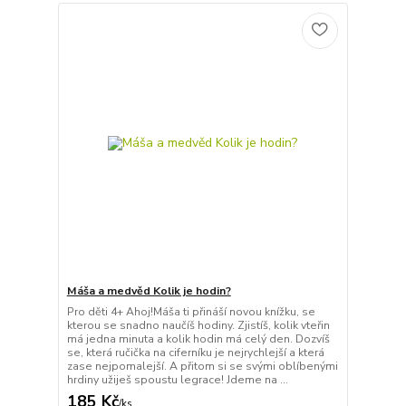
Máša a medvěd Kolik je hodin?
Pro děti 4+ Ahoj!Máša ti přináší novou knížku, se
kterou se snadno naučíš hodiny. Zjistíš, kolik vteřin
má jedna minuta a kolik hodin má celý den. Dozvíš
se, která ručička na ciferníku je nejrychlejší a která
zase nejpomalejší. A přitom si se svými oblíbenými
hrdiny užiješ spoustu legrace! Jdeme na ...
185 Kč
/
ks