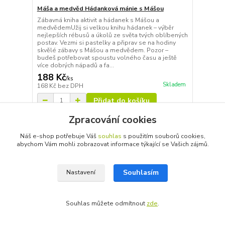
Máša a medvěd Hádanková mánie s Mášou
Zábavná kniha aktivit a hádanek s Mášou a
medvědemUžij si velkou knihu hádanek – výběr
nejlepších rébusů a úkolů ze světa tvých oblíbených
postav. Vezmi si pastelky a připrav se na hodiny
skvělé zábavy s Mášou a medvědem. Pozor –
budeš potřebovat spoustu volného času a ještě
více dobrých nápadů a fa...
188 Kč
/
ks
Skladem
168 Kč
bez DPH
Přidat do košíku
Zpracování cookies
Náš e-shop potřebuje Váš
souhlas
s použitím souborů cookies,
abychom Vám mohli zobrazovat informace týkající se Vašich zájmů.
Souhlasím
Nastavení
Souhlas můžete odmítnout
zde
.