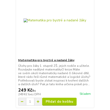
Matematika pro bystré a nadané žáky
Úlohy pro žáky 1. stupně ZŠ, jejich rodiče a učitele.
Rozvíjejte nadějné matematikyO knize:Máte
ve svém okolí matematicky nadané či šikovné dítě,
které rádo řeší různé matematické a logické úlohy?
Potřebovali byste získat inspiraci k tvoření dalších
a dalších úloh? Pak je tato kniha určena právě pro...
249 Kč
/
ks
Skladem
249 Kč
bez DPH
Přidat do košíku