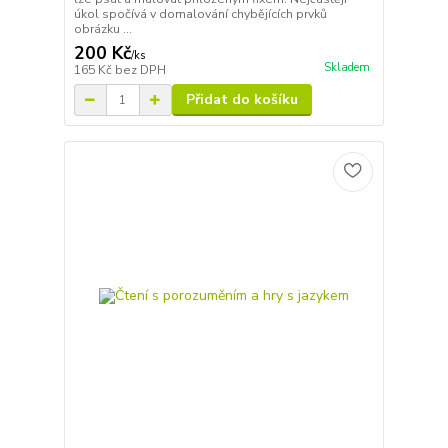
úkol spočívá v domalování chybějících prvků
obrázku ...
200 Kč
/
ks
Skladem
165 Kč
bez DPH
Přidat do košíku