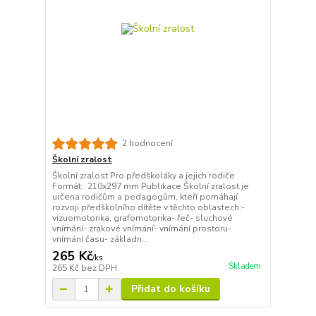
2 hodnocení
Školní zralost
Školní zralost Pro předškoláky a jejich rodiče
Formát: 210x297 mm Publikace Školní zralost je
určena rodičům a pedagogům, kteří pomáhají
rozvoji předškolního dítěte v těchto oblastech:-
vizuomotorika, grafomotorika- řeč- sluchové
vnímání- zrakové vnímání- vnímání prostoru-
vnímání času- základn...
265 Kč
/
ks
Skladem
265 Kč
bez DPH
Přidat do košíku