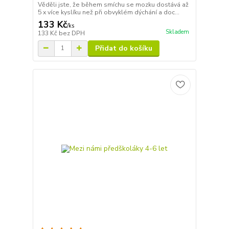
Věděli jste, že během smíchu se mozku dostává až
5 x více kyslíku než při obvyklém dýchání a doc...
133 Kč
/
ks
Skladem
133 Kč
bez DPH
Přidat do košíku