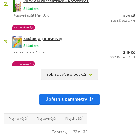
Rozvíjení koncentrace - Rozcvičky 1
2.
Skladem
Pracovní sešit MiniLÜK
174 Kč
155 Kč bez DPH
Nejprodávanější
Skládej a porovnávej
3.
Skladem
Soubor Logico Piccolo
249 Kč
222 Kč bez DPH
Nejprodávanější
zobrazit více produktů
Upřesnit parametry
Nejnovější
Nejlevnější
Nejdražší
Zobrazuji 1-72 z 130