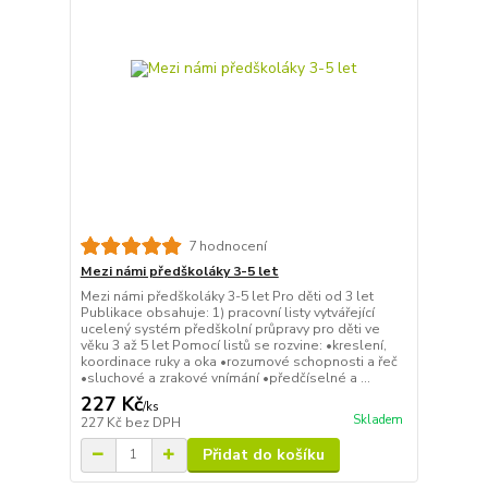
7 hodnocení
Mezi námi předškoláky 3-5 let
Mezi námi předškoláky 3-5 let Pro děti od 3 let
Publikace obsahuje: 1) pracovní listy vytvářející
ucelený systém předškolní průpravy pro děti ve
věku 3 až 5 let Pomocí listů se rozvine: •kreslení,
koordinace ruky a oka •rozumové schopnosti a řeč
•sluchové a zrakové vnímání •předčíselné a ...
227 Kč
/
ks
Skladem
227 Kč
bez DPH
Přidat do košíku