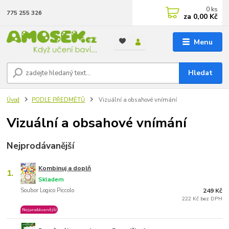
0
ks
775 255 326
za
0,00 Kč
Menu
Hledat
Úvod
PODLE PŘEDMĚTŮ
Vizuální a obsahové vnímání
Vizuální a obsahové vnímání
Nejprodávanější
Kombinuj a doplň
1.
Skladem
Soubor Logico Piccolo
249 Kč
222 Kč bez DPH
Nejprodávanější