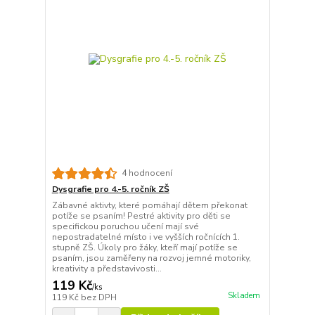
4 hodnocení
Dysgrafie pro 4.-5. ročník ZŠ
Zábavné aktivty, které pomáhají dětem překonat
potíže se psaním! Pestré aktivity pro děti se
specifickou poruchou učení mají své
nepostradatelné místo i ve vyšších ročnících 1.
stupně ZŠ. Úkoly pro žáky, kteří mají potíže se
psaním, jsou zaměřeny na rozvoj jemné motoriky,
kreativity a představivosti...
119 Kč
/
ks
Skladem
119 Kč
bez DPH