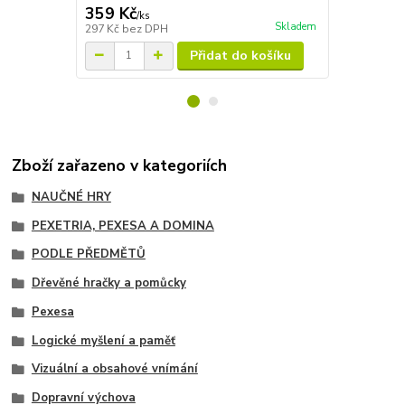
359 Kč
139 Kč
/
ks
/
ks
Skladem
297 Kč
bez DPH
115 Kč
bez 
Přidat do košíku
Zboží zařazeno v kategoriích
NAUČNÉ HRY
PEXETRIA, PEXESA A DOMINA
PODLE PŘEDMĚTŮ
Dřevěné hračky a pomůcky
Pexesa
Logické myšlení a paměť
Vizuální a obsahové vnímání
Dopravní výchova