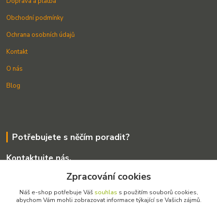
Doprava a platba
Obchodní podmínky
Ochrana osobních údajů
Kontakt
O nás
Blog
Potřebujete s něčím poradit?
Kontaktujte nás.
+420 775 255 326
Zpracování cookies
Náš e-shop potřebuje Váš
souhlas
s použitím souborů cookies,
info@amosek.cz
abychom Vám mohli zobrazovat informace týkající se Vašich zájmů.