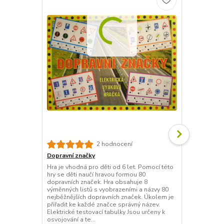
2 hodnocení
Dopravní značky
Dopravní zn
Hra je vhodná pro děti od 6 let. Pomocí této
Hra je vhodná
hry se děti naučí hravou formou 80
poznávat nej
dopravních značek. Hra obsahuje 8
obsahuje 50
výměnných listů s vyobrazeními a názvy 80
lesklého kar
nejběžnějších dopravních značek. Úkolem je
plastových s
přiřadit ke každé značce správný název.
popis značek
Elektrické testovací tabulky Jsou určeny k
skutečné dop
osvojování a te...
rozestav...