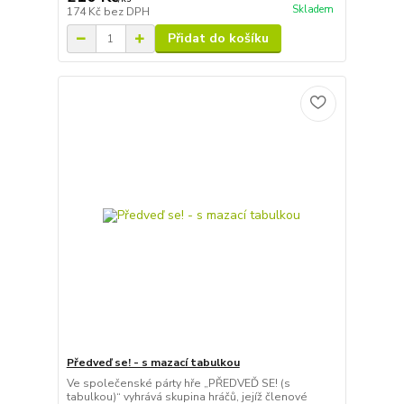
Skladem
174 Kč
bez DPH
Přidat do košíku
Předveď se! - s mazací tabulkou
Ve společenské párty hře „PŘEDVEĎ SE! (s
tabulkou)“ vyhrává skupina hráčů, jejíž členové