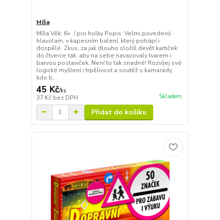
Míša
Míša Věk: 6+ / pro holky Popis: Velmi povedený
hlavolam, v kapesním balení, který potrápí i
dospělé. Zkus, za jak dlouho složíš devět kartiček
do čtverce tak, aby na sebe navazovaly tvarem i
barvou postaviček. Není to tak snadné! Rozvíjej své
logické myšlení i trpělivost a soutěž s kamarády,
kdo b...
45 Kč
/
ks
Skladem
37 Kč
bez DPH
Přidat do košíku