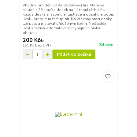
Vhodné pro děti od 4+ Vzdělávací hra, která se
skládá z 28 hracích desek na 14 tabulkách a fixu.
Každá deska znázorňuje ilustrace a obsahuje popis
úkolu, který je nutné splnit. Na všechny hrací desky
lze psát a malovat přiloženým fixem. Nejčastěji
úkol spočívá v domalování chybějících prvků
obrázku ...
200 Kč
/
ks
Skladem
165 Kč
bez DPH
Přidat do košíku