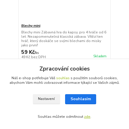
Blechy mini
Blechy mini Zábavná hra do kapsy, pro 4 hráče od 6
let. Nezapomenutelná klasická zábava. Vítězí ten
hráč, který doskáče se svými blechami do misky
jako první!
59 Kč
/
ks
Skladem
49 Kč
bez DPH
Přidat do košíku
Zpracování cookies
Náš e-shop potřebuje Váš
souhlas
s použitím souborů cookies,
abychom Vám mohli zobrazovat informace týkající se Vašich zájmů.
Souhlasím
Nastavení
Souhlas můžete odmítnout
zde
.