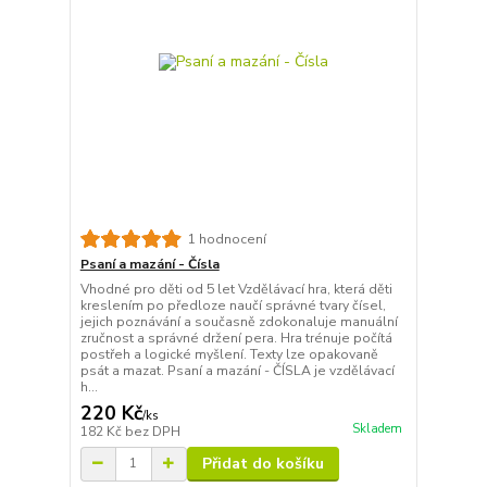
1 hodnocení
Psaní a mazání - Čísla
Vhodné pro děti od 5 let Vzdělávací hra, která děti
kreslením po předloze naučí správné tvary čísel,
jejich poznávání a současně zdokonaluje manuální
zručnost a správné držení pera. Hra trénuje počítá
postřeh a logické myšlení. Texty lze opakovaně
psát a mazat. Psaní a mazání - ČÍSLA je vzdělávací
h...
220 Kč
/
ks
Skladem
182 Kč
bez DPH
Přidat do košíku