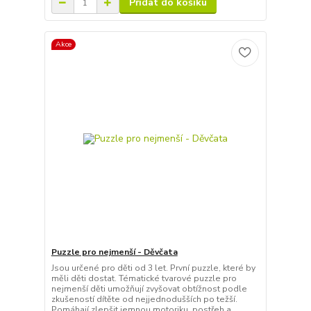
Přidat do košíku
Akce
Puzzle pro nejmenší - Děvčata
Jsou určené pro děti od 3 let. První puzzle, které by
měli děti dostat. Tématické tvarové puzzle pro
nejmenší děti umožňují zvyšovat obtížnost podle
zkušeností dítěte od nejjednodušších po težší.
Pomáhají zlepšit jemnou motoriku, postřeh a