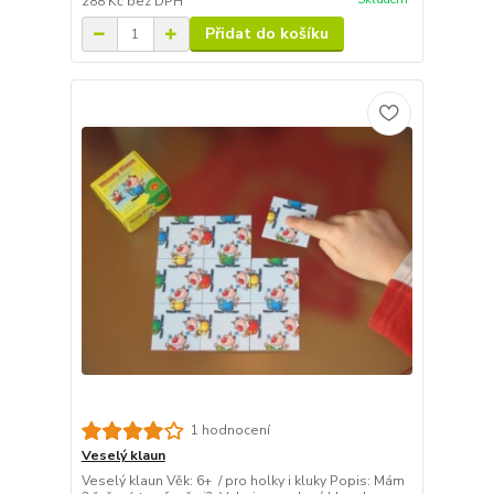
288 Kč
bez DPH
Přidat do košíku
1 hodnocení
Veselý klaun
Veselý klaun Věk: 6+ / pro holky i kluky Popis: Mám