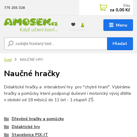
0
ks
775 255 326
za
0,00 Kč
Menu
Hledat
Úvod
NAUČNÉ HRY
Naučné hračky
Didaktické hračky a interaktivní hry pro "chytré hraní". Vybíráme
hračky a pomůcky, které podporují duševní i motorický vývoj dítěte
v období od 18 měsíců do 11 let - 1.stupeň ZŠ.
Dřevěné hračky a pomůcky
Didaktické hry
Stavebnice PIX-IT