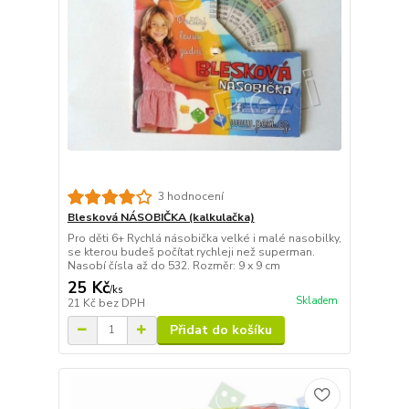
3 hodnocení
Blesková NÁSOBIČKA (kalkulačka)
Pro děti 6+ Rychlá násobička velké i malé nasobilky,
se kterou budeš počítat rychleji než superman.
Nasobí čísla až do 532. Rozměr: 9 x 9 cm
25 Kč
/
ks
Skladem
21 Kč
bez DPH
Přidat do košíku