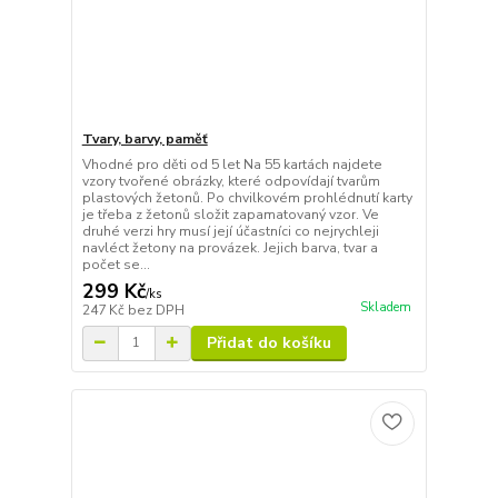
Tvary, barvy, paměť
Vhodné pro děti od 5 let Na 55 kartách najdete
vzory tvořené obrázky, které odpovídají tvarům
plastových žetonů. Po chvilkovém prohlédnutí karty
je třeba z žetonů složit zapamatovaný vzor. Ve
druhé verzi hry musí její účastníci co nejrychleji
navléct žetony na provázek. Jejich barva, tvar a
počet se...
299 Kč
/
ks
Skladem
247 Kč
bez DPH
Přidat do košíku