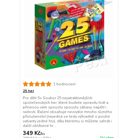
1 hodnocení
25 her
Pro děti 5+ Soubor 25 nejatraktivnějších
společenských her, které budete opravdu hrát a
přinesou vám spoustu spoustu zábavy, napětí i
radosti. Balení obsahuje nezvykle mnoho různého
příslušenství (nejedná se tedy výhradně o pouhé
vatianty jedné hry), díky kterému si můžete zahrát i
další oblíbené hr...
349 Kč
/
ks
Skladem