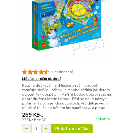
4 hodnocení
Měsíce a roční období
Naučná desková hra „Měsíce a roční období“
zaručuje skvělou zábavu a mnoho zážitků jak dětem
od 5let, tak dospělým, kteří je budou doprovázet na
dobrodružství létem i zimou. Děti se naučí názvy a
pořadí měsíců a jejich souvislosti. Pro děti je velmi
důležité to, že se během hry naučí názvy a pořadí ...
269 Kč
/
ks
Skladem
222 Kč
bez DPH
Přidat do košíku