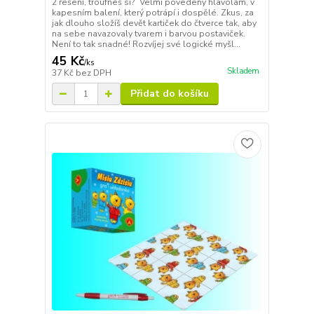
2 řešení, troufneš si? Velmi povedený hlavolam, v
kapesním balení, který potrápí i dospělé. Zkus, za
jak dlouho složíš devět kartiček do čtverce tak, aby
na sebe navazovaly tvarem i barvou postaviček.
Není to tak snadné! Rozvíjej své logické myšl...
45 Kč
/
ks
Skladem
37 Kč
bez DPH
Přidat do košíku