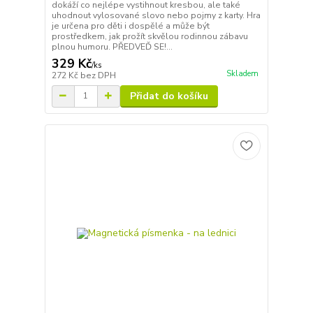
dokáží co nejlépe vystihnout kresbou, ale také
uhodnout vylosované slovo nebo pojmy z karty. Hra
je určena pro děti i dospělé a může být
prostředkem, jak prožít skvělou rodinnou zábavu
plnou humoru. PŘEDVEĎ SE!...
329 Kč
/
ks
Skladem
272 Kč
bez DPH
Přidat do košíku