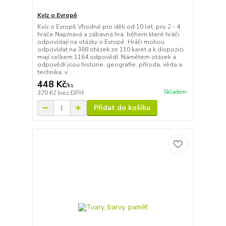
Kvíz o Evropě
Kvíz o Evropě Vhodné pro děti od 10 let, pro 2 - 4
hráče Napínavá a zábavná hra, během které hráči
odpovídají na otázky o Evropě. Hráči mohou
odpovídat na 388 otázek ze 110 karet a k dispozici
mají celkem 1164 odpovědí. Námětem otázek a
odpovědí jsou historie, geografie, příroda, věda a
technika, v ...
448 Kč
/
ks
Skladem
370 Kč
bez DPH
Přidat do košíku