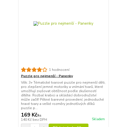
1 hodnocení
Puzzle pro nejmenší - Panenky
Věk: 3+ Tématické tvarové puzzle pro nejmenší děti,
pro zlepšení jemné motoriky a vnímání tvarů, které
umožňují zvyšovat obtížnost podle zkušeností
dítěte. Rozbal krabici a skládácí dobrodružství
může začít! Pěkné barevné provedení, jednoduché
hravé tvary a velké rozměry jednotlivých dílků
puzzle p...
169 Kč
/
ks
Skladem
140 Kč
bez DPH