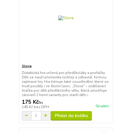
Slova
Didaktická hra určená pro předškoláky a prvňáčky.
Děti se naučí písmenka rychleji a zábavně, formou
zajímavé hry. Hra trénuje také soustředění, které se
hodí později i ve školní lavici. „Slova" – vzdělávací
hračka pro děti předškolního věku, která umožňuje
zároveň 2 herní varianty pro starší děti i...
175 Kč
/
ks
Skladem
145 Kč
bez DPH
Přidat do košíku