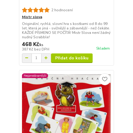
2 hodnocení
Mistr slova
Originální, rychlá, slovní hra s kostkami od 8 do 99
let, která je jiná - svižnější a zábavnější - než čekáte.
KAŽDÉ PÍSMENO SE POČÍTÁ! Mistr Slova není žádný
nudný Scrabble!
468 Kč
/
ks
Skladem
387 Kč
bez DPH
Přidat do košíku
Nejprodávanější