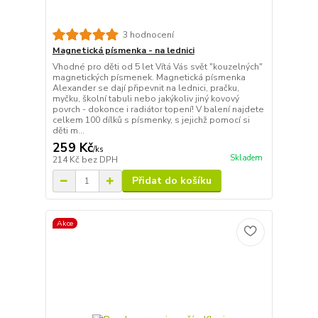
3 hodnocení
Magnetická písmenka - na lednici
Vhodné pro děti od 5 let Vítá Vás svět "kouzelných"
magnetických písmenek. Magnetická písmenka
Alexander se dají připevnit na lednici, pračku,
myčku, školní tabuli nebo jakýkoliv jiný kovový
povrch - dokonce i radiátor topení! V balení najdete
celkem 100 dílků s písmenky, s jejichž pomocí si
děti m...
259 Kč
/
ks
Skladem
214 Kč
bez DPH
Přidat do košíku
Akce