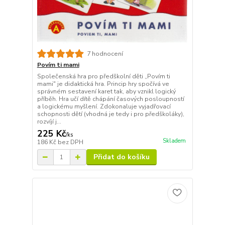
7 hodnocení
Povím ti mami
Společenská hra pro předškolní děti „Povím ti
mami" je didaktická hra. Princip hry spočívá ve
správném sestavení karet tak, aby vznikl logický
příběh. Hra učí dítě chápání časových posloupností
a logickému myšlení. Zdokonaluje vyjadřovací
schopnosti dětí (vhodná je tedy i pro předškoláky),
rozvíjí j...
225 Kč
/
ks
Skladem
186 Kč
bez DPH
Přidat do košíku