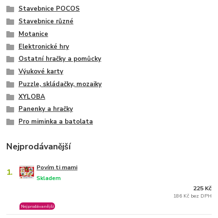
Stavebnice POCOS
Stavebnice různé
Motanice
Elektronické hry
Ostatní hračky a pomůcky
Výukové karty
Puzzle, skládačky, mozaiky
XYLOBA
Panenky a hračky
Pro miminka a batolata
Nejprodávanější
Povím ti mami
1.
Skladem
225 Kč
186 Kč bez DPH
Nejprodávanější