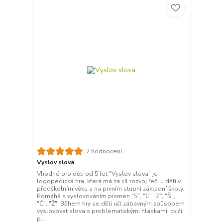
2 hodnocení
Vyslov slova
Vhodné pro děti od 5 let "Vyslov slova" je
logopedická hra, která má za cíl rozvoj řeči u dětí v
předškolním věku a na prvním stupni základní školy.
Pomáhá s vyslovováním písmen "S”, "C” "Z”, "Š",
"Č", "Ž". Během hry se děti učí zábavným způsobem
vyslovovat slova s problematickými hláskami, cvičí
p...