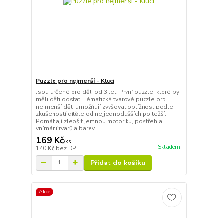
Puzzle pro nejmenší - Kluci
Jsou určené pro děti od 3 let. První puzzle, které by
měli děti dostat. Tématické tvarové puzzle pro
nejmenší děti umožňují zvyšovat obtížnost podle
zkušeností dítěte od nejjednodušších po težší.
Pomáhají zlepšit jemnou motoriku, postřeh a
vnímání tvarů a barev.
169 Kč
/
ks
Skladem
140 Kč
bez DPH
Přidat do košíku
Akce