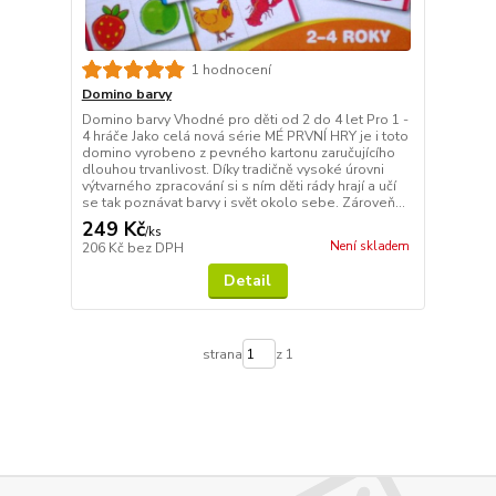
1 hodnocení
Domino barvy
Domino barvy Vhodné pro děti od 2 do 4 let Pro 1 -
4 hráče Jako celá nová série MÉ PRVNÍ HRY je i toto
domino vyrobeno z pevného kartonu zaručujícího
dlouhou trvanlivost. Díky tradičně vysoké úrovni
výtvarného zpracování si s ním děti rády hrají a učí
se tak poznávat barvy i svět okolo sebe. Zároveň...
249 Kč
/
ks
Není skladem
206 Kč
bez DPH
Detail
strana
z 1