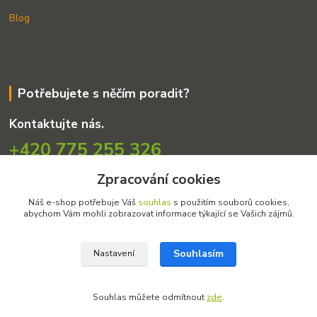
Blog
Potřebujete s něčím poradit?
Kontaktujte nás.
+420 775 255 326
info@amosek.cz
Zpracování cookies
Náš e-shop potřebuje Váš
souhlas
s použitím souborů cookies,
abychom Vám mohli zobrazovat informace týkající se Vašich zájmů.
Souhlasím
Nastavení
Souhlas můžete odmítnout
zde
.
Vytvořeno na
Eshop-rychle.cz