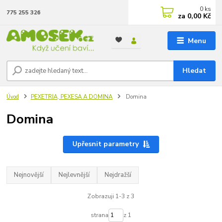
0
ks
775 255 326
za
0,00 Kč
Menu
Hledat
Úvod
PEXETRIA, PEXESA A DOMINA
Domina
Domina
Upřesnit parametry
Nejnovější
Nejlevnější
Nejdražší
Zobrazuji 1-3 z 3
strana
z 1