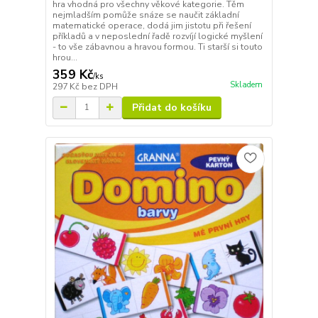
hra vhodná pro všechny věkové kategorie. Těm
nejmladším pomůže snáze se naučit základní
matematické operace, dodá jim jistotu při řešení
příkladů a v neposlední řadě rozvíjí logické myšlení
- to vše zábavnou a hravou formou. Ti starší si touto
hrou...
359 Kč
/
ks
Skladem
297 Kč
bez DPH
Přidat do košíku