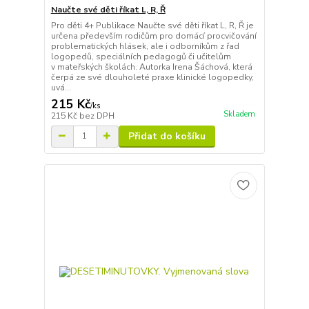
Naučte své děti říkat L, R, Ř
Pro děti 4+ Publikace Naučte své děti říkat L, R, Ř je
určena především rodičům pro domácí procvičování
problematických hlásek, ale i odborníkům z řad
logopedů, speciálních pedagogů či učitelům
v mateřských školách. Autorka Irena Šáchová, která
čerpá ze své dlouholeté praxe klinické logopedky,
uvá...
215 Kč
/
ks
Skladem
215 Kč
bez DPH
Přidat do košíku