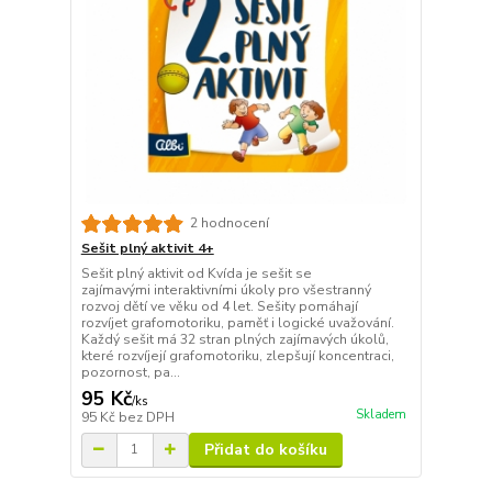
2 hodnocení
Sešit plný aktivit 4+
Sešit plný aktivit od Kvída je sešit se
zajímavými interaktivními úkoly pro všestranný
rozvoj dětí ve věku od 4 let. Sešity pomáhají
rozvíjet grafomotoriku, paměť i logické uvažování.
Každý sešit má 32 stran plných zajímavých úkolů,
které rozvíjejí grafomotoriku, zlepšují koncentraci,
pozornost, pa...
95 Kč
/
ks
Skladem
95 Kč
bez DPH
Přidat do košíku