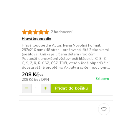
2 hodnocení
Hravá logopedie
Hravá logopedie Autor: Ivana Novotná Formát:
297x210 mm / 48 stran - brožovaná, šitá 2 skobkami
(sešitová) Knížka je určena dětem i rodičům.
Poslouží k procvičení výslovnosti hlásek L, C, S, Z,
Č, Š, Ž, R, Ř, CSZ, ČŠŽ, ŤĎŇ, které v řadě případů činí
docela vážné problémy. Aktivity a cvičení jsou vym...
208 Kč
/
ks
Skladem
208 Kč
bez DPH
Přidat do košíku