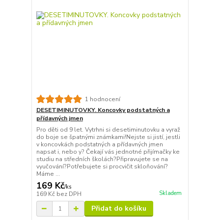
1 hodnocení
DESETIMINUTOVKY. Koncovky podstatných a
přídavných jmen
Pro děti od 9 let. Vytrhni si desetiminutovku a vyraž
do boje se špatnými známkami!Nejste si jistí, jestli
v koncovkách podstatných a přídavných jmen
napsat i, nebo y? Čekají vás jednotné přijímačky ke
studiu na středních školách?Připravujete se na
vyučování?Potřebujete si procvičit skloňování?
Máme ...
169 Kč
/
ks
Skladem
169 Kč
bez DPH
Přidat do košíku