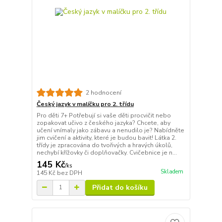
2 hodnocení
Český jazyk v malíčku pro 2. třídu
Pro děti 7+ Potřebují si vaše děti procvičit nebo
zopakovat učivo z českého jazyka? Chcete, aby
učení vnímaly jako zábavu a nenudilo je? Nabídněte
jim cvičení a aktivity, které je budou bavit! Látka 2.
třídy je zpracována do tvořivých a hravých úkolů,
nechybí křížovky či doplňovačky. Cvičebnice je n...
145 Kč
/
ks
Skladem
145 Kč
bez DPH
Přidat do košíku