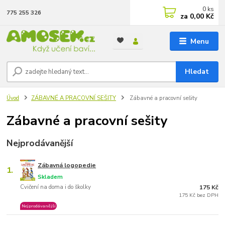
0
ks
775 255 326
za
0,00 Kč
Menu
Hledat
Úvod
ZÁBAVNÉ A PRACOVNÍ SEŠITY
Zábavné a pracovní sešity
Zábavné a pracovní sešity
Nejprodávanější
Zábavná logopedie
1.
Skladem
Cvičení na doma i do školky
175 Kč
175 Kč bez DPH
Nejprodávanější