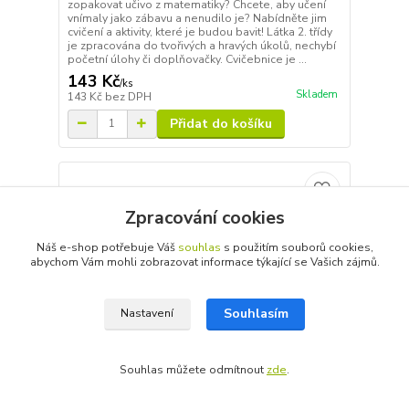
zopakovat učivo z matematiky? Chcete, aby učení
vnímaly jako zábavu a nenudilo je? Nabídněte jim
cvičení a aktivity, které je budou bavit! Látka 2. třídy
je zpracována do tvořivých a hravých úkolů, nechybí
početní úlohy či doplňovačky. Cvičebnice je ...
143 Kč
/
ks
Skladem
143 Kč
bez DPH
Přidat do košíku
Zpracování cookies
Náš e-shop potřebuje Váš
souhlas
s použitím souborů cookies,
abychom Vám mohli zobrazovat informace týkající se Vašich zájmů.
Souhlasím
Nastavení
Souhlas můžete odmítnout
zde
.