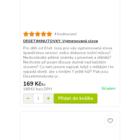
4 hodnocení
DESETIMINUTOVKY. Vyjmenovaná slova
Pro děti od 8 let. Jsou pro vás vyjmenovaná slova
španělskou vesnicí, nebo dokonce noční můrou?
Nedostáváte pěkné známky z písemek a diktátů?
Nechcete při psaní dlouze dumat nad každým
slovem? Co tam jenom napsat, když s měkkým I to
vypadá divně, ale s tvrdým Y ještě hůř? Pak jsou
Desetiminutovky ur...
169 Kč
/
ks
Skladem
169 Kč
bez DPH
Přidat do košíku