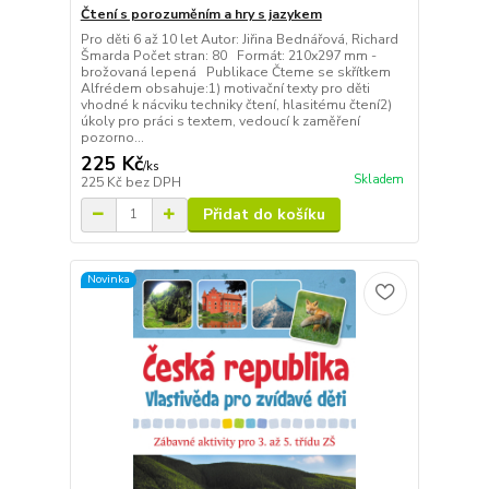
Čtení s porozuměním a hry s jazykem
Pro děti 6 až 10 let Autor: Jiřina Bednářová, Richard
Šmarda Počet stran: 80 Formát: 210x297 mm -
brožovaná lepená Publikace Čteme se skřítkem
Alfrédem obsahuje:1) motivační texty pro děti
vhodné k nácviku techniky čtení, hlasitému čtení2)
úkoly pro práci s textem, vedoucí k zaměření
pozorno...
225 Kč
/
ks
Skladem
225 Kč
bez DPH
Přidat do košíku
Novinka