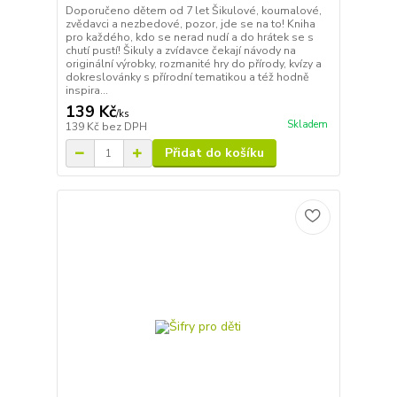
Doporučeno dětem od 7 let Šikulové, koumalové,
zvědavci a nezbedové, pozor, jde se na to! Kniha
pro každého, kdo se nerad nudí a do hrátek se s
chutí pustí! Šikuly a zvídavce čekají návody na
originální výrobky, rozmanité hry do přírody, kvízy a
dokreslovánky s přírodní tematikou a též hodně
inspira...
139 Kč
/
ks
Skladem
139 Kč
bez DPH
Přidat do košíku