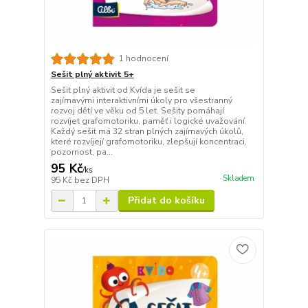
1 hodnocení
Sešit plný aktivit 5+
Sešit plný aktivit od Kvída je sešit se
zajímavými interaktivními úkoly pro všestranný
rozvoj dětí ve věku od 5 let. Sešity pomáhají
rozvíjet grafomotoriku, paměť i logické uvažování.
Každý sešit má 32 stran plných zajímavých úkolů,
které rozvíjejí grafomotoriku, zlepšují koncentraci,
pozornost, pa...
95 Kč
/
ks
Skladem
95 Kč
bez DPH
Přidat do košíku