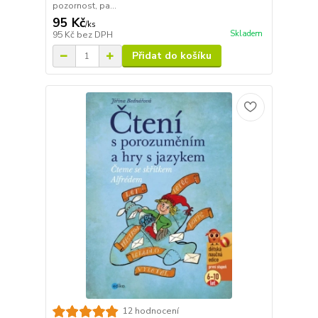
pozornost, pa...
95 Kč
/
ks
Skladem
95 Kč
bez DPH
Přidat do košíku
12 hodnocení