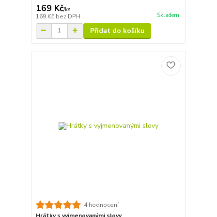
169 Kč
/
ks
Skladem
169 Kč
bez DPH
Přidat do košíku
4 hodnocení
Hrátky s vyjmenovanými slovy