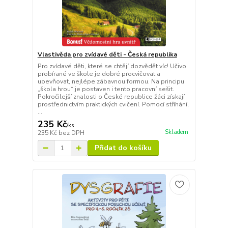
Vlastivěda pro zvídavé děti - Česká republika
Pro zvídavé děti, které se chtějí dozvědět víc! Učivo
probírané ve škole je dobré procvičovat a
upevňovat, nejlépe zábavnou formou. Na principu
„škola hrou“ je postaven i tento pracovní sešit.
Pokročilejší znalosti o České republice žáci získají
prostřednictvím praktických cvičení. Pomocí stříhání,
...
235 Kč
/
ks
Skladem
235 Kč
bez DPH
Přidat do košíku