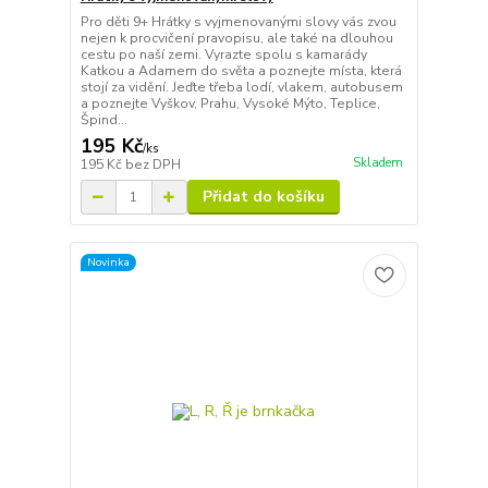
Pro děti 9+ Hrátky s vyjmenovanými slovy vás zvou
nejen k procvičení pravopisu, ale také na dlouhou
cestu po naší zemi. Vyrazte spolu s kamarády
Katkou a Adamem do světa a poznejte místa, která
stojí za vidění. Jeďte třeba lodí, vlakem, autobusem
a poznejte Vyškov, Prahu, Vysoké Mýto, Teplice,
Špind...
195 Kč
/
ks
Skladem
195 Kč
bez DPH
Přidat do košíku
Novinka