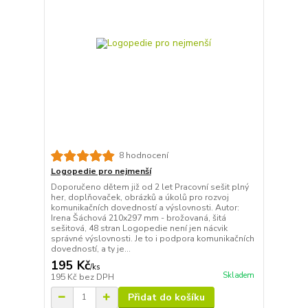
8 hodnocení
Logopedie pro nejmenší
Doporučeno dětem již od 2 let Pracovní sešit plný
her, doplňovaček, obrázků a úkolů pro rozvoj
komunikačních dovedností a výslovnosti. Autor:
Irena Šáchová 210x297 mm - brožovaná, šitá
sešitová, 48 stran Logopedie není jen nácvik
správné výslovnosti. Je to i podpora komunikačních
dovedností, a ty je...
195 Kč
/
ks
Skladem
195 Kč
bez DPH
Přidat do košíku