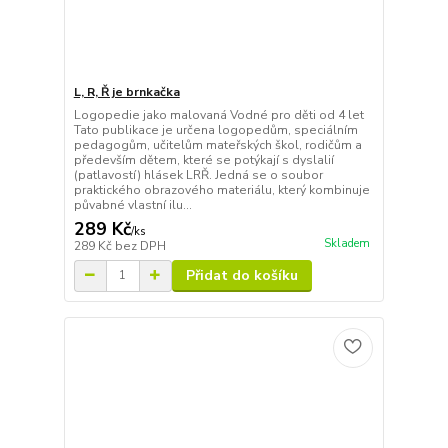
L, R, Ř je brnkačka
Logopedie jako malovaná Vodné pro děti od 4 let
Tato publikace je určena logopedům, speciálním
pedagogům, učitelům mateřských škol, rodičům a
především dětem, které se potýkají s dyslalií
(patlavostí) hlásek LRŘ. Jedná se o soubor
praktického obrazového materiálu, který kombinuje
půvabné vlastní ilu...
289 Kč
/
ks
Skladem
289 Kč
bez DPH
Přidat do košíku