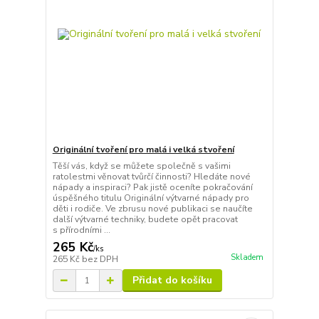
Originální tvoření pro malá i velká stvoření
Těší vás, když se můžete společně s vašimi
ratolestmi věnovat tvůrčí činnosti? Hledáte nové
nápady a inspiraci? Pak jistě oceníte pokračování
úspěšného titulu Originální výtvarné nápady pro
děti i rodiče. Ve zbrusu nové publikaci se naučíte
další výtvarné techniky, budete opět pracovat
s přírodními ...
265 Kč
/
ks
Skladem
265 Kč
bez DPH
Přidat do košíku