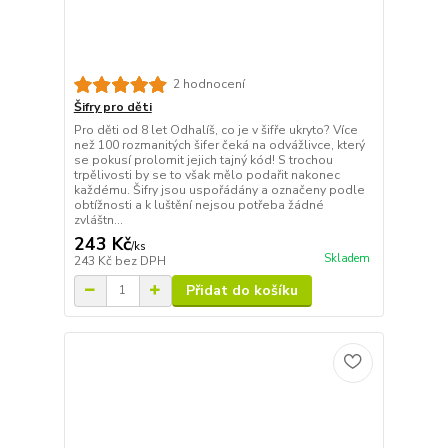
2 hodnocení
Šifry pro děti
Pro děti od 8 let Odhalíš, co je v šifře ukryto? Více
než 100 rozmanitých šifer čeká na odvážlivce, který
se pokusí prolomit jejich tajný kód! S trochou
trpělivosti by se to však mělo podařit nakonec
každému. Šifry jsou uspořádány a označeny podle
obtížnosti a k luštění nejsou potřeba žádné
zvláštn...
243 Kč
/
ks
Skladem
243 Kč
bez DPH
Přidat do košíku