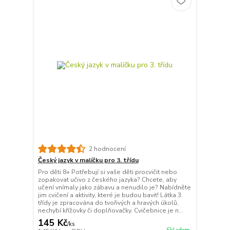
2 hodnocení
Český jazyk v malíčku pro 3. třídu
Pro děti 8+ Potřebují si vaše děti procvičit nebo
zopakovat učivo z českého jazyka? Chcete, aby
učení vnímaly jako zábavu a nenudilo je? Nabídněte
jim cvičení a aktivity, které je budou bavit! Látka 3.
třídy je zpracována do tvořivých a hravých úkolů,
nechybí křížovky či doplňovačky. Cvičebnice je n...
145 Kč
/
ks