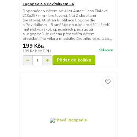
Logopedie s Povídálkem - R
Doporučeno dětem od 4 let Autor: Hana Fialová
210x297 mm - brožovaná, šitá 2 skobkami
(sešitová), 88 stran Publikace Logopedie
s Povídálkem – R směřuje do rukou rodičů, učitelů
mateřských škol, speciálních pedagogů
a logopedů. Je určena především dětem
předškolního věku a mladšího školního věku. Záb...
199 Kč
/
ks
Skladem
199 Kč
bez DPH
Přidat do košíku