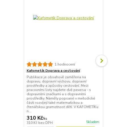
Kafometík P
1 hodnocení
Další díl z 
Kafometík Doprava a cestování
PROFESE obs
Publikace je obsahově zaměřena na
zaměřených n
dopravu, dopravní výchovu, dopravní
také metodic
prostředky a způsoby cestování. Mezi
z oblasti po
pracovními listy najdete dvě pexesa - s
čímž tvoří u
dopravními značkami a s dopravními
mnohostranné
prostředky. Náměty popsané v metodické
pracovních lis
části rozvíjejí také matematickou a
čtenářskou gramotnost dětí. V KAFOMETÍKu
n...
310 Kč
310 Kč
/
ks
/
ks
Skladem
310 Kč
bez DPH
310 Kč
bez 