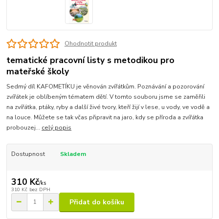
Ohodnotit produkt
tematické pracovní listy s metodikou pro
mateřské školy
Sedmý díl KAFOMETÍKU je věnován zvířátkům. Poznávání a pozorování
zvířátek je oblíbeným tématem dětí. V tomto souboru jsme se zaměřili
na zvířátka, ptáky, ryby a další živé tvory, kteří žijí v lese, u vody, ve vodě a
na louce. Můžete se tak včas připravit na jaro, kdy se příroda a zvířátka
probouzej...
celý popis
Dostupnost
Skladem
310 Kč
/
ks
310 Kč
bez DPH
Přidat do košíku