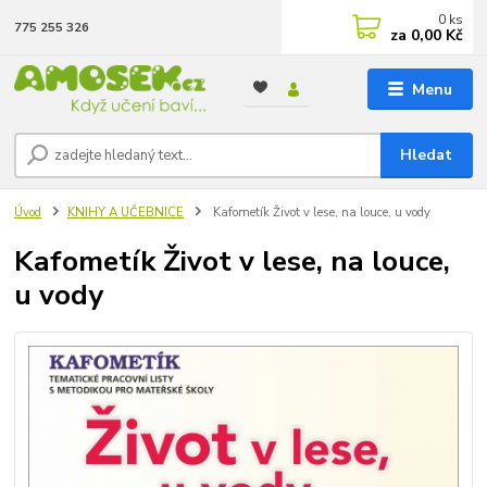
0
ks
775 255 326
za
0,00 Kč
Menu
Hledat
Úvod
KNIHY A UČEBNICE
Kafometík Život v lese, na louce, u vody
Kafometík Život v lese, na louce,
u vody