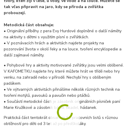
tvory, kteří žijí v lese, u vody, ve vodě a na louce. Můžete se
tak včas připravit na jaro, kdy se příroda a zvířátka
probouzejí.
Metodická část obsahuje:
• Originální příběhy z pera Evy Hurdové doplněné o další náměty
na aktivity s dětmi s využitím písní o zvířátkách.
• V poznávacích hrách a aktivitách najdete projekty na
pozorování života v okolí řeky a na louce, tvoření encyklopedie a
další zajímavé náměty.
• Pohybové hry a aktivity motivované zvířátky jsou velmi oblíbené.
V KAFOMETKU najdete hry, které můžete hrát ve třídě nebo hry
venku, na zahradě nebo v přírodě. Nechybí hry s oblíbeným
padákem.
• Ve výtvarných aktivitách přinášíme několik různých technik na
tvoření motýlů, pavouků a pavučin nebo ptáčků.
• Součástí metodické části je zásobník originálních písniček paní
Marie Kružíkové a zásobník básní, říkadel, hádanek.
Praktická část tentokrát obsahuje 51 pracovních listů s různou
obtížností pro děti od 3 let až po předškoláky.