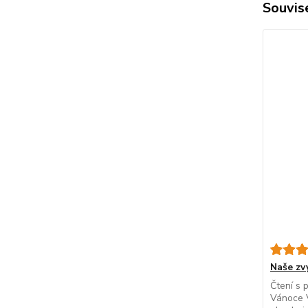
Souvise
Naše zv
Čtení s 
Vánoce V