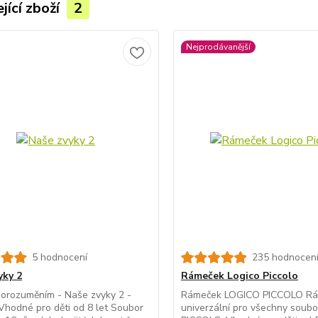
jící zboží
2
Nejprodávanější
5 hodnocení
235 hodnocen
yky 2
Rámeček Logico Piccolo
porozuměním - Naše zvyky 2 -
Rámeček LOGICO PICCOLO Rá
hodné pro děti od 8 let Soubor
univerzální pro všechny soub