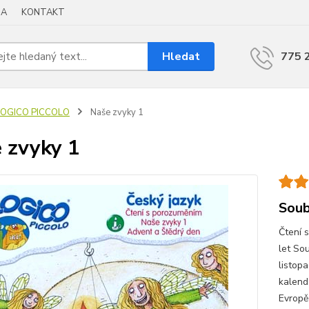
BA
KONTAKT
Hledat
775 
LOGICO PICCOLO
Naše zvyky 1
 zvyky 1
Soub
Čtení 
let So
listop
kalendá
Evropě 