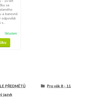
 - 10 let
čku se
voleného
u a barevné
é odpovědi.
s...
Skladem
šíku
LE PŘEDMĚTŮ
Pro věk 8 - 11
ý jazyk