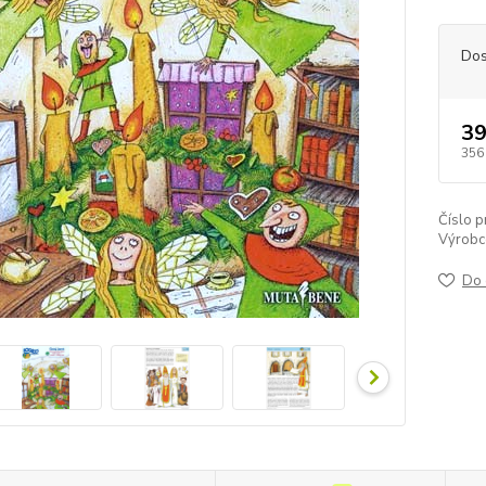
Dos
39
356
Číslo p
Výrobc
Do 