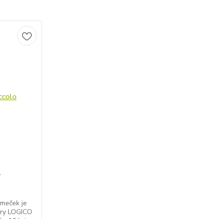
í
meček je
ory LOGICO