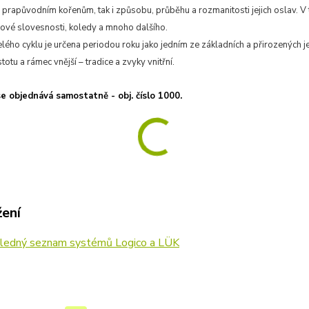
h prapůvodním kořenům, tak i způsobu, průběhu a rozmanitosti jejich oslav. V t
dové slovesnosti, koledy a mnoho dalšího.
elého cyklu je určena periodou roku jako jedním ze základních a přirozených j
istotu a rámec vnější – tradice a zvyky vnitřní.
 objednává samostatně - obj. číslo 1000.
žení
ledný seznam systémů Logico a LÜK