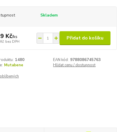
tupnost
Skladem
9 Kč
/
ks
Přidat do košíku
 Kč
bez DPH
roduktu:
1480
EAN kód:
9788086745763
e:
Mutabene
Hlídat cenu / dostupnost
oblíbených