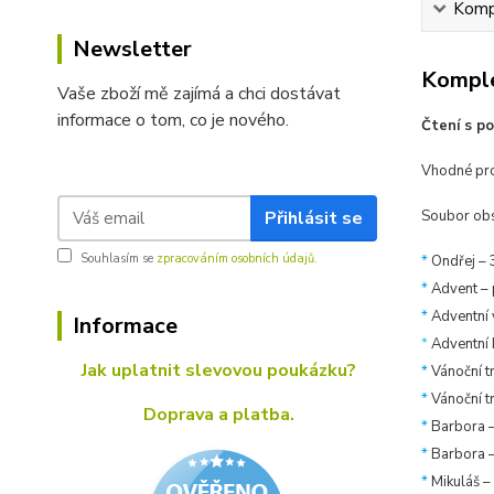
Kompl
Newsletter
Komple
Vaše zboží mě zajímá a chci dostávat
informace o tom, co je nového.
Čtení s p
Vhodné pro 
Přihlásit se
Soubor obs
Souhlasím se
zpracováním osobních údajů.
*
Ondřej – 
*
Advent – 
*
Adventní 
Informace
*
Adventní k
Jak uplatnit slevovou poukázku?
*
Vánoční t
*
Vánoční tr
Doprava a platba.
*
Barbora –
*
Barbora –
*
Mikuláš – 