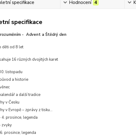
etní specifikace
Hodnocení
4
K
tní specifikace
orozuměním - Advent a Štědrý den
děti od 8 let
ahuje 16 různých dvojitých karet
30. listopadu
původ a historie
věnec
alendář a další tradice
rhy v Česku
hy v Evropě – zprávy z tisku...
 4. prosince, legenda
 zvyky
6. prosince, legenda