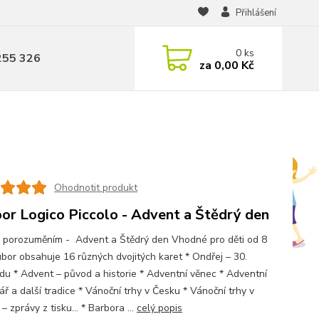
Přihlášení
0
ks
255 326
za
0,00 Kč
Ohodnotit produkt
or Logico Piccolo - Advent a Štědrý den
s porozuměním - Advent a Štědrý den Vhodné pro děti od 8
ubor obsahuje 16 různých dvojitých karet * Ondřej – 30.
adu * Advent – původ a historie * Adventní věnec * Adventní
ř a další tradice * Vánoční trhy v Česku * Vánoční trhy v
– zprávy z tisku... * Barbora ...
celý popis