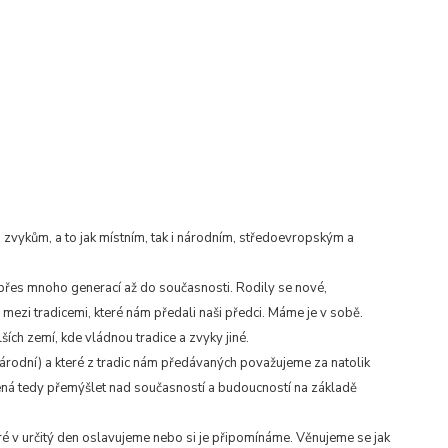
 zvykům, a to jak místním, tak i národním, středoevropským a
přes mnoho generací až do současnosti. Rodily se nové,
 mezi tradicemi, které nám předali naši předci. Máme je v sobě.
alších zemí, kde vládnou tradice a zvyky jiné.
národní) a které z tradic nám předávaných považujeme za natolik
amená tedy přemýšlet nad současností a budoucností na základě
é v určitý den oslavujeme nebo si je připomínáme. Věnujeme se jak