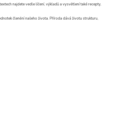
extech najdete vedle líčení, výkladů a vysvětlení také recepty,
ednotek členění našeho života. Příroda dává životu strukturu,