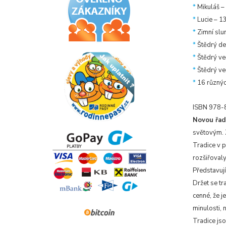
*
Mikuláš –
*
Lucie – 13
*
Zimní slun
*
Štědrý den
*
Štědrý ve
*
Štědrý več
*
16 různých
ISBN 978-
Novou řad
světovým. Z
Tradice v 
rozšiřovaly
Představují 
Držet se tr
cenné, že j
minulosti, 
Tradice js