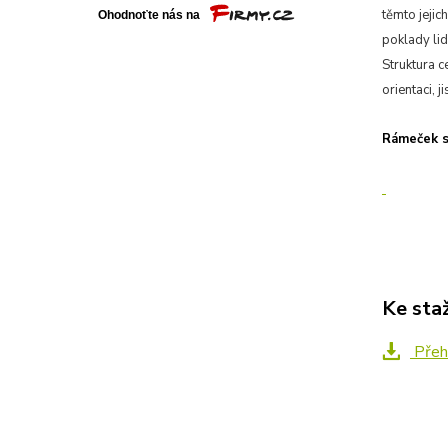
těmto jejic
poklady li
Struktura c
orientaci, j
Rámeček se
Ke sta
Přeh