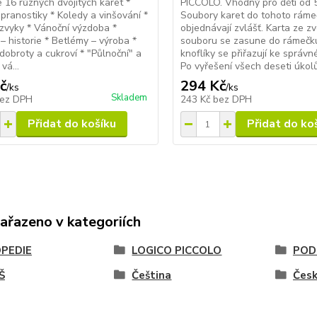
 16 různých dvojitých karet *
PICCOLO. Vhodný pro děti od 5
 pranostiky * Koledy a vinšování *
Soubory karet do tohoto ráme
zvyky * Vánoční výzdoba *
objednávají zvlášť. Karta ze z
– historie * Betlémy – výroba *
souboru se zasune do rámečk
dobroty a cukroví * "Půlnoční" a
knoflíky se přiřazují ke správn
vá...
Po vyřešení všech deseti úkolů 
č
294 Kč
/
ks
/
ks
Skladem
ez DPH
243 Kč
bez DPH
Přidat do košíku
Přidat do ko
zařazeno v kategoriích
PEDIE
LOGICO PICCOLO
POD
Š
Čeština
Česk