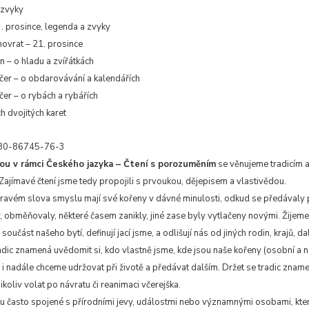
 zvyky
. prosince, legenda a zvyky
ovrat – 21. prosince
 – o hladu a zvířátkách
čer – o obdarovávání a kalendářích
er – o rybách a rybářích
 dvojitých karet
80-86745-76-3
ou v rámci Českého jazyka – Čtení s porozuměním
se věnujeme tradicím a
ajímavé čtení jsme tedy propojili s prvoukou, dějepisem a vlastivědou.
pravém slova smyslu mají své kořeny v dávné minulosti, odkud se předávaly 
, obměňovaly, některé časem zanikly, jiné zase byly vytlačeny novými. Žijeme
součást našeho bytí, definují jací jsme, a odlišují nás od jiných rodin, krajů, d
adic znamená uvědomit si, kdo vlastně jsme, kde jsou naše kořeny (osobní a 
e i nadále chceme udržovat při životě a předávat dalším. Držet se tradic zn
nikoliv volat po návratu či reanimaci včerejška.
ou často spojené s přírodními jevy, událostmi nebo významnými osobami, kter