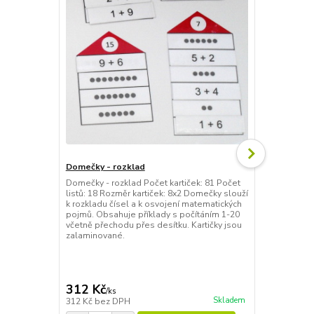
Domečky - rozklad
Domečky - rozklad Počet kartiček: 81 Počet
Domečky - n
listů: 18 Rozměr kartiček: 8x2 Domečky slouží
Domečky - ná
k rozkladu čísel a k osvojení matematických
Počet listů:
pojmů. Obsahuje příklady s počítáním 1-20
slouží k poz
včetně přechodu přes desítku. Kartičky jsou
Obsahuje pří
zalaminované.
Kartičky jso
312 Kč
388 Kč
/
ks
/
ks
Skladem
312 Kč
bez DPH
388 Kč
bez 