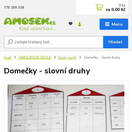
0
ks
775 255 326
za
0,00 Kč
Menu
Hledat
Úvod
OBRÁZKOVÁ ŠKOLA
Český jazyk
Domečky - slovní druhy
Domečky - slovní druhy