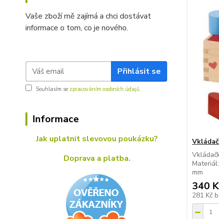
Vaše zboží mě zajímá a chci dostávat
informace o tom, co je nového.
Přihlásit se
Souhlasím se
zpracováním osobních údajů.
Informace
Jak uplatnit slevovou poukázku?
Vkládač
Vkládačk
Doprava a platba.
Materiál
mm
340 K
281 Kč
b