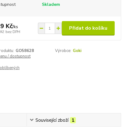
tupnost
Skladem
9 Kč
/
ks
Přidat do košíku
 Kč
bez DPH
roduktu:
GO58628
Výrobce:
Goki
cenu / dostupnost
oblíbených
Související zboží
1