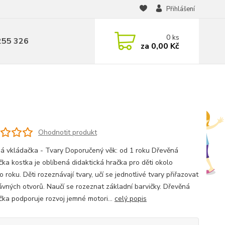
Přihlášení
0
ks
255 326
za
0,00 Kč
Ohodnotit produkt
á vkládačka - Tvary Doporučený věk: od 1 roku Dřevěná
čka kostka je oblíbená didaktická hračka pro děti okolo
 roku. Děti rozeznávají tvary, učí se jednotlivé tvary přiřazovat
ávných otvorů. Naučí se rozeznat základní barvičky. Dřevěná
čka podporuje rozvoj jemné motori...
celý popis