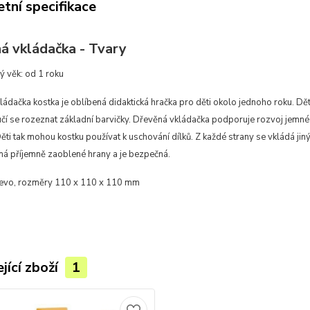
tní specifikace
á vkládačka - Tvary
 věk: od 1 roku
ádačka kostka je oblíbená didaktická hračka pro děti okolo jednoho roku. Děti
čí se rozeznat základní barvičky. Dřevěná vkládačka podporuje rozvoj jemné 
ěti tak mohou kostku používat k uschování dílků. Z každé strany se vkládá jiný 
, má příjemně zaoblené hrany a je bezpečná.
řevo, rozměry 110 x 110 x 110 mm
jící zboží
1