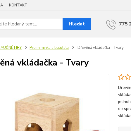
BA
KONTAKT
Hledat
775 
NAUČNÉ HRY
Pro miminka a batolata
Dřevěná vkládačka - Tvary
ěná vkládačka - Tvary
Dřevěn
vkláda
jednoho
do spr
vkláda