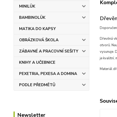
Komple
MINILÜK
Dřevěn
BAMBINOLÜK
Doporučený
MATIKA DO KAPSY
Dřevěná vkl
OBRÁZKOVÁ ŠKOLA
otvorů. Nau
ZÁBAVNÉ A PRACOVNÍ SEŠITY
vysunuje. D
je kvalitní
KNIHY A UČEBNICE
Materiál d
PEXETRIA, PEXESA A DOMINA
PODLE PŘEDMĚTŮ
Souvise
Newsletter