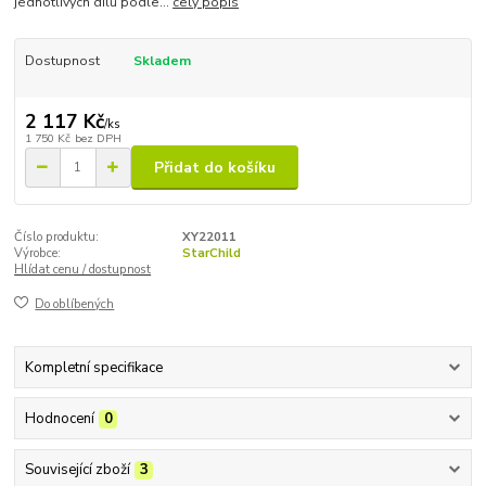
jednotlivých dílů podle...
celý popis
Dostupnost
Skladem
2 117 Kč
/
ks
1 750 Kč
bez DPH
Přidat do košíku
Číslo produktu:
XY22011
Výrobce:
StarChild
Hlídat cenu / dostupnost
Do oblíbených
Kompletní specifikace
Hodnocení
0
Související zboží
3