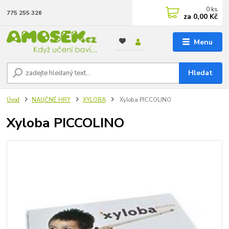
0
ks
775 255 326
za
0,00 Kč
Menu
Hledat
Úvod
NAUČNÉ HRY
XYLOBA
Xyloba PICCOLINO
Xyloba PICCOLINO