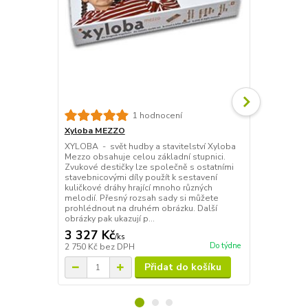
Xyloba OR
1 hodnocení
XYLOBA - svě
Xyloba MEZZO
Zvonkodráha
XYLOBA - svět hudby a stavitelství Xyloba
tónů (2x osm
Mezzo obsahuje celou základní stupnici.
dílů. Tato sa
Zvukové destičky lze společně s ostatními
stavebníků/s
stavebnicovými díly použít k sestavení
kuličkové dr
kuličkové dráhy hrající mnoho různých
melodií. Dl
melodií. Přesný rozsah sady si můžete
sestavit někol
prohlédnout na druhém obrázku. Další
obrázky pak ukazují p...
3 327 Kč
6 957 Kč
/
ks
Do týdne
2 750 Kč
bez DPH
5 750 Kč
bez
Přidat do košíku