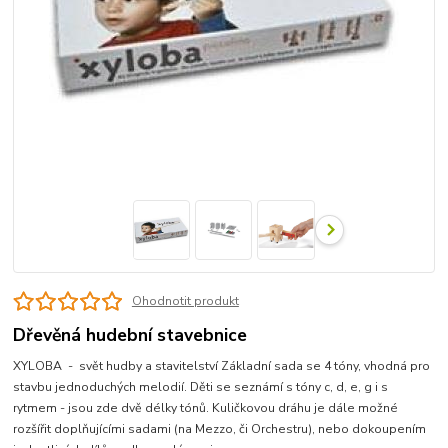
Ohodnotit produkt
Dřevěná hudební stavebnice
XYLOBA - svět hudby a stavitelství Základní sada se 4 tóny, vhodná pro
stavbu jednoduchých melodií. Děti se seznámí s tóny c, d, e, g i s
rytmem - jsou zde dvě délky tónů. Kuličkovou dráhu je dále možné
rozšířit doplňujícími sadami (na Mezzo, či Orchestru), nebo dokoupením