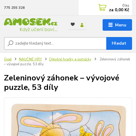
0
ks
775 255 326
za
0,00 Kč
Menu
Hledat
Úvod
NAUČNÉ HRY
Dřevěné hračky a pomůcky
Zeleninový záhonek
– vývojové puzzle, 53 díly
Zeleninový záhonek – vývojové
puzzle, 53 díly