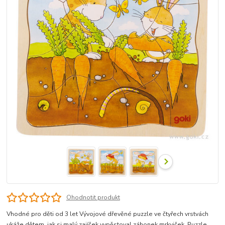
Ohodnotit produkt
Vhodné pro děti od 3 let Vývojové dřevěné puzzle ve čtyřech vrstvách
ukáže dětem, jak si malý zajíček vypěstoval záhonek mrkviček. Puzzle