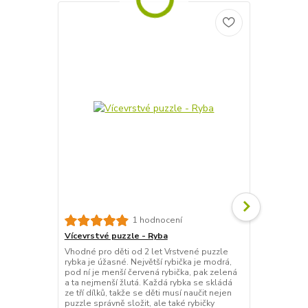
Vícevrstvé 
1 hodnocení
Vhodné pro dě
Vícevrstvé puzzle - Ryba
Rozměry: 17,
Vhodné pro děti od 2 let Vrstvené puzzle
rybka je úžasné. Největší rybička je modrá,
pod ní je menší červená rybička, pak zelená
a ta nejmenší žlutá. Každá rybka se skládá
ze tří dílků, takže se děti musí naučit nejen
puzzle správně složit, ale také rybičky