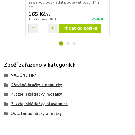
za sebou poskládat podle velikosti. Tím
po...
165 Kč
166 Kč
/
ks
/
ks
Skladem
136 Kč
bez DPH
137 Kč
bez 
Přidat do košíku
Zboží zařazeno v kategoriích
NAUČNÉ HRY
Dřevěné hračky a pomůcky
Puzzle, skládačky, mozaiky
Puzzle, skládačky, stavebnice
Ostatní pomůcky a hračky