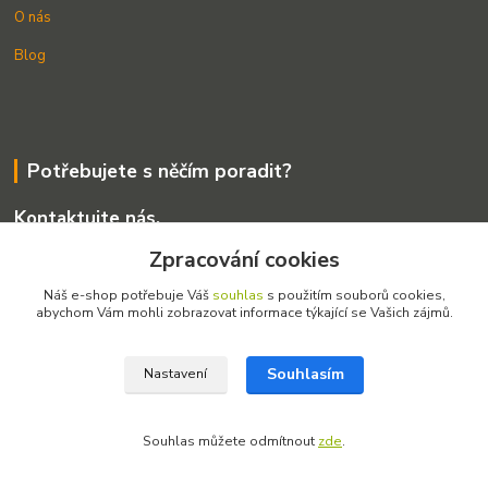
O nás
Blog
Potřebujete s něčím poradit?
Kontaktujte nás.
+420 775 255 326
Zpracování cookies
info@amosek.cz
Náš e-shop potřebuje Váš
souhlas
s použitím souborů cookies,
abychom Vám mohli zobrazovat informace týkající se Vašich zájmů.
Souhlasím
Nastavení
Souhlas můžete odmítnout
zde
.
Vytvořeno na
Eshop-rychle.cz