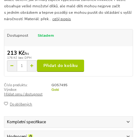
obsahuje velké množství dílků, ale malé děti mohou nejprve začít
s jedním obrázkem a teprve později se mohou pustit do skládání s vyšší
náročností. Materiál: přek...
celý popis
Dostupnost
Skladem
213 Kč
/
ks
176 Kč
bez DPH
Přidat do košíku
Číslo produktu:
GO57495
Výrobce:
Goki
Hlídat cenu / dostupnost
Do oblíbených
Kompletní specifikace
Hodnocení
0