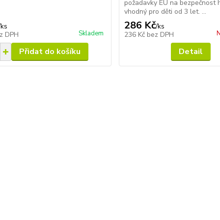
požadavky EU na bezpečnost h
vhodný pro děti od 3 let. ...
286 Kč
/
ks
/
ks
Skladem
N
z DPH
236 Kč
bez DPH
Přidat do košíku
Detail