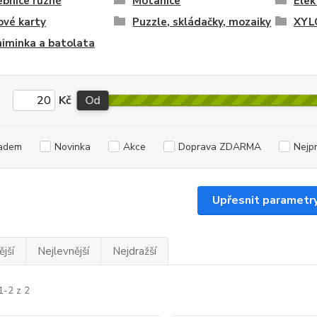
bnice různé
Motanice
Elek
ové karty
Puzzle, skládačky, mozaiky
XYL
iminka a batolata
Kč
Od
adem
Novinka
Akce
Doprava ZDARMA
Nejp
Upřesnit parametr
jší
Nejlevnější
Nejdražší
1-2 z 2