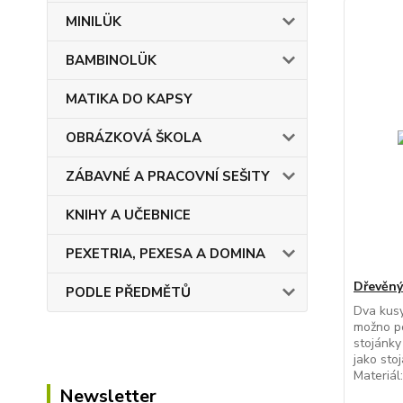
MINILÜK
BAMBINOLÜK
MATIKA DO KAPSY
OBRÁZKOVÁ ŠKOLA
ZÁBAVNÉ A PRACOVNÍ SEŠITY
KNIHY A UČEBNICE
PEXETRIA, PEXESA A DOMINA
Dřevěný
PODLE PŘEDMĚTŮ
Dva kusy
možno po
stojánky
jako sto
Materiál
Newsletter