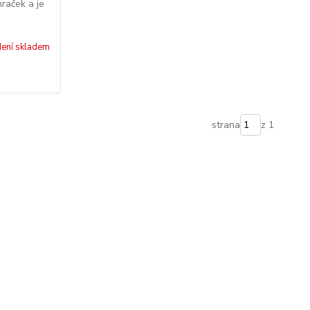
raček a je
ení skladem
strana
z 1