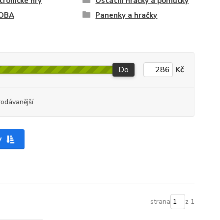
tronické hry
Ostatní hračky a pomůcky
OBA
Panenky a hračky
Do
Kč
rodávanější
y
strana
z 1