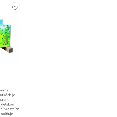
borná
gurkách je
huje k
í dětskou
ení vlastních
 splňuje