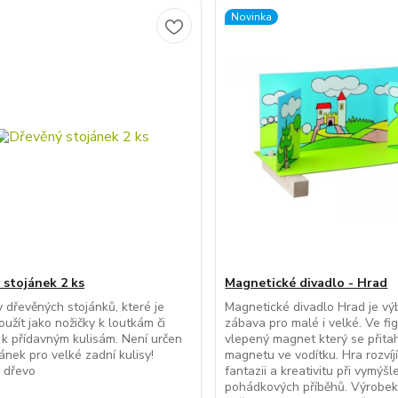
Novinka
 stojánek 2 ks
Magnetické divadlo - Hrad
 dřevěných stojánků, které je
Magnetické divadlo Hrad je vý
užít jako nožičky k loutkám či
zábava pro malé i velké. Ve fi
 k přídavným kulisám. Není určen
vlepený magnet který se přita
jánek pro velké zadní kulisy!
magnetu ve vodítku. Hra rozvíj
: dřevo
fantazii a kreativitu při vymýšl
pohádkových příběhů. Výrobek