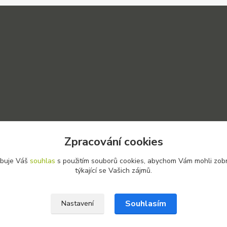
Zpracování cookies
ebuje Váš
souhlas
s použitím souborů cookies, abychom Vám mohli zob
týkající se Vašich zájmů.
Souhlasím
Nastavení