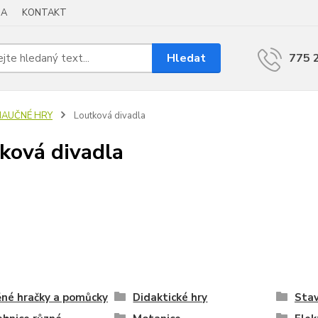
BA
KONTAKT
Hledat
775 
NAUČNÉ HRY
Loutková divadla
ková divadla
né hračky a pomůcky
Didaktické hry
Stav